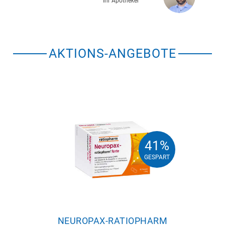
Ihr Apotheker
AKTIONS-ANGEBOTE
41%
41%
GESPART
GESPART
NEUROPAX-RATIOPHARM