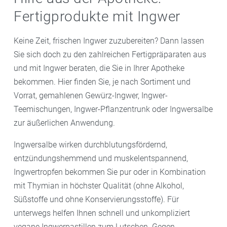
übergießen, zu Brei verrühren und nach zehn Minuten
Backofen schmoren. Danach das Öl durch ein Sieb in
Fertigprodukte mit Ingwer
noch einmal mit heißem Wasser übergießen. Die
eine Flasche abseihen und zwei Wochen reifen
Masse in ein Baumwolltuch geben, auswringen und
lassen. Selbstgemachtes Ingweröl aus Ingwer lässt
Keine Zeit, frischen Ingwer zuzubereiten? Dann lassen
auf die betroffene Stelle legen.
sich auch für Ingwerwasser, -tee, -kompressen oder
Sie sich doch zu den zahlreichen Fertigpräparaten aus
als Badezusatz für ein Aromabad verwenden.
und mit Ingwer beraten, die Sie in Ihrer Apotheke
bekommen. Hier finden Sie, je nach Sortiment und
Vorrat, gemahlenen Gewürz-Ingwer, Ingwer-
Teemischungen, Ingwer-Pflanzentrunk oder Ingwersalbe
zur äußerlichen Anwendung.
Ingwersalbe wirken durchblutungsfördernd,
entzündungshemmend und muskelentspannend,
Ingwertropfen bekommen Sie pur oder in Kombination
mit Thymian in höchster Qualität (ohne Alkohol,
Süßstoffe und ohne Konservierungsstoffe). Für
unterwegs helfen Ihnen schnell und unkompliziert
vegane Ingwerpastillen zum Lutschen. Gegen