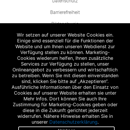
Datenschutz
Barrierefreiheit
Bildnachweis
Wir setzen auf unserer Website Cookies ein.
Einige sind essenziell für die Funktionen der
Website und um Ihnen unseren Webdienst zur
Verfügung stellen zu können. Marketing-
Cookies wiederum helfen, Ihnen zusätzliche
Abgabe in haushaltsüblichen Mengen, solange der Vorrat reicht. Für Druck-
und Satzfehler keine Haftung.
Services zur Verfügung zu stellen, unser
1
Onlineangebot zu verbessern und wirtschaftlich
Zu Risiken und Nebenwirkungen lesen Sie die Packungsbeilage und fragen
Sie Ihren Arzt oder Apotheker.
zu betreiben. Wenn Sie mit diesen einverstanden
2
sind, klicken Sie bitte auf „Akzeptieren“.
Angabe nach der deutschen Arzneimitteltaxe Apothekenerstattungspreis
(AEP). Der AEP ist keine unverbindliche Preisempfehlung der Hersteller. Der
Ausführliche Informationen über den Einsatz von
AEP ist ein von den Apotheken in Ansatz gebrachter Preis für rezeptfreie
Cookies auf unserer Website erhalten sie unter
Arzneimittel. Er entspricht in der Höhe dem für Apotheken verbindlichen
Mehr Infos. Dort können Sie auch Ihre
Abgabepreis, zu dem eine Apotheke in bestimmten Fällen (z.B. bei Kindern
Zustimmung für Marketing-Cookies geben oder
unter 12 Jahren) das Produkt mit der gesetzlichen Krankenversicherung
abrechnet. Der AEP ist der allgemeine Erstattungspreis im Falle einer
diese in die Zukunft gerichtet jederzeit
Kostenübernahme durch die gesetzlichen Krankenkassen, vor Abzug eines
widerrufen. Nähere Hinweise erhalten Sie in
Zwangsrabattes (zur Zeit 5%) nach §130 Abs. 1 SGB V.
unserer
Datenschutzerklärung
.
3
Unverbindliche Preisempfehlung des Herstellers (UVP).