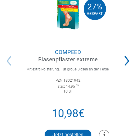
27%
27%
GESPART
GESPART
COMPEED
Blasenpflaster extreme
Mit extra Polsterung. Für große Blasen an der Ferse.
PZN 18021942
3)
statt 14,95
10 ST
10,98€
Jetzt bestellen