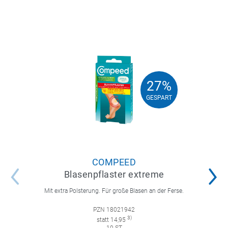
27%
27%
GESPART
GESPART
COMPEED
Blasenpflaster extreme
Mit extra Polsterung. Für große Blasen an der Ferse.
PZN 18021942
3)
statt 14,95
10 ST