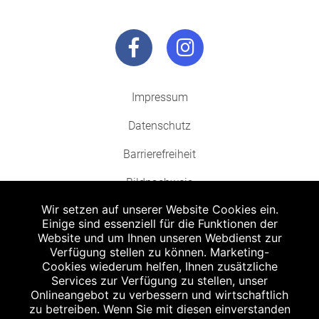
Impressum
Datenschutz
Barrierefreiheit
Bildnachweis
Wir setzen auf unserer Website Cookies ein.
Einige sind essenziell für die Funktionen der
Website und um Ihnen unseren Webdienst zur
Verfügung stellen zu können. Marketing-
Cookies wiederum helfen, Ihnen zusätzliche
Abgabe in haushaltsüblichen Mengen, solange der Vorrat reicht. Für Druck-
und Satzfehler keine Haftung.
Services zur Verfügung zu stellen, unser
1
Onlineangebot zu verbessern und wirtschaftlich
Zu Risiken und Nebenwirkungen lesen Sie die Packungsbeilage und fragen
Sie Ihren Arzt oder Apotheker.
zu betreiben. Wenn Sie mit diesen einverstanden
2