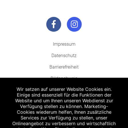
Impressum
Datenschutz
Barrierefreiheit
Bildnachweis
Wir setzen auf unserer Website Cookies ein.
Einige sind essenziell für die Funktionen der
Website und um Ihnen unseren Webdienst zur
Verfügung stellen zu können. Marketing-
Cookies wiederum helfen, Ihnen zusätzliche
Abgabe in haushaltsüblichen Mengen, solange der Vorrat reicht. Für Druck-
und Satzfehler keine Haftung.
Services zur Verfügung zu stellen, unser
1
Onlineangebot zu verbessern und wirtschaftlich
Zu Risiken und Nebenwirkungen lesen Sie die Packungsbeilage und fragen
Sie Ihren Arzt oder Apotheker.