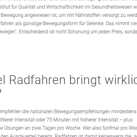
stitut für Qualität und Wirtschaftlichkeit im Gesundheitswesen we
 Bewegung angewiesen ist, um mit Nährstoffen versorgt zu werd
fahren als günstige Bewegungsform für Gelenke. Das nimmt viel
bewegen“. Entscheidend ist nicht Schonung um jeden Preis, son
el Radfahren bringt wirkli
?
empfehlen die nationalen Bewegungsempfehlungen mindestens
tlerer Intensität oder 75 Minuten mit höherer Intensität – plus
de Übungen an zwei Tagen pro Woche. Wer also fünfmal pro Wo
üllt den Ausdauerteil bereits. Radfahren ist damit keineswegs die 