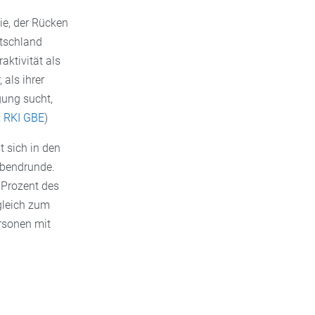
ie, der Rücken
utschland
ktivität als
als ihrer
gung sucht,
:
RKI GBE
)
t sich in den
rabendrunde.
 Prozent des
gleich zum
rsonen mit