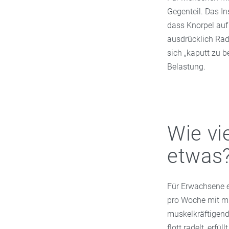
Gegenteil. Das In
dass Knorpel auf
ausdrücklich Rad
sich „kaputt zu 
Belastung.
Wie vi
etwas
Für Erwachsene 
pro Woche mit mit
muskelkräftigen
flott radelt, erf