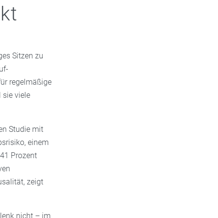
kt
nges Sitzen zu
uf-
für regelmäßige
sie viele
en Studie mit
srisiko, einem
 41 Prozent
iven
salität, zeigt
lenk nicht – im