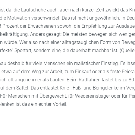
ist da, die Laufschuhe auch, aber nach kurzer Zeit zwickt das Kn
 die Motivation verschwindet. Das ist nicht ungewöhnlich. In De
,3 Prozent der Erwachsenen sowohl die Empfehlung zur Ausdauera
elkräftigung. Anders gesagt: Die meisten bewegen sich weniger, 
n würde. Wer also nach einer alltagstauglichen Form von Bewe
rfekte“ Sportart, sondern eine, die dauerhaft machbar ist. (Quelle
au deshalb für viele Menschen ein realistischer Einstieg. Es läss
n, etwa auf dem Weg zur Arbeit, zum Einkauf oder als feste Feie
lich oft angenehmer als Laufen: Beim Radfahren lastet bis zu 80
uf dem Sattel. Das entlastet Knie-, Fuß- und Beingelenke im Ver
 Für Menschen mit Übergewicht, für Wiedereinsteiger oder für Pe
enken ist das ein echter Vorteil.