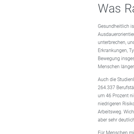
Was Ra
Gesundheitlich is
Ausdauerorientiert
unterbrechen, un
Erkrankungen, Ty
Bewegung insgesa
Menschen länger 
Auch die Studienl
264.337 Berufstä
um 46 Prozent ni
niedrigeren Risik
Arbeitsweg. Wicht
aber sehr deutli
Für Menschen m