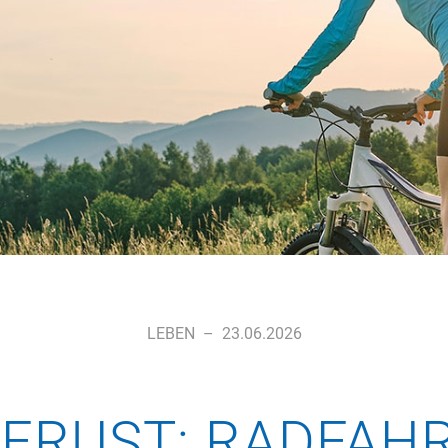
LEBEN
–
23.06.2026
 FRUST: RADFAH