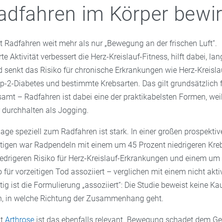
dfahren im Körper bewir
t Radfahren weit mehr als nur „Bewegung an der frischen Luft“.
e Aktivität verbessert die Herz-Kreislauf-Fitness, hilft dabei, la
d senkt das Risiko für chronische Erkrankungen wie Herz-Kreisla
p-2-Diabetes und bestimmte Krebsarten. Das gilt grundsätzlich 
mt – Radfahren ist dabei eine der praktikabelsten Formen, weil 
durchhalten als Jogging.
age speziell zum Radfahren ist stark. In einer großen prospektiv
tigen war Radpendeln mit einem um 45 Prozent niedrigeren Kreb
edrigeren Risiko für Herz-Kreislauf-Erkrankungen und einem um
o für vorzeitigen Tod assoziiert – verglichen mit einem nicht akt
ig ist die Formulierung „assoziiert“: Die Studie beweist keine Kau
ch, in welche Richtung der Zusammenhang geht.
it
Arthrose
ist das ebenfalls relevant. Bewegung schadet dem Ge