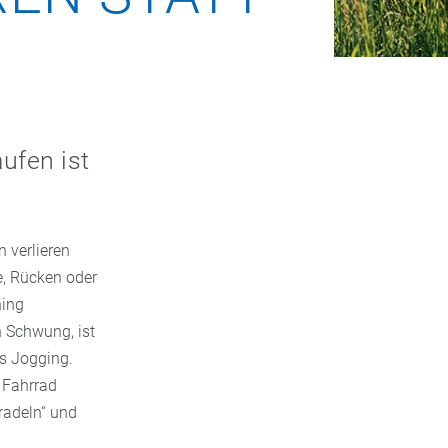
ufen ist
n verlieren
e, Rücken oder
ning
n Schwung, ist
ls Jogging.
s Fahrrad
radeln“ und