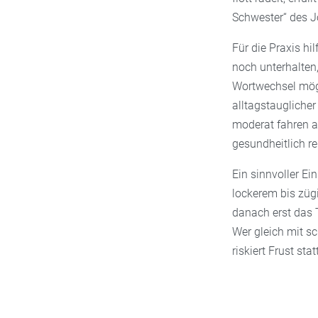
Schwester“ des J
Für die Praxis hi
noch unterhalten,
Wortwechsel mögl
alltagstauglicher
moderat fahren al
gesundheitlich re
Ein sinnvoller Ei
lockerem bis züg
danach erst das 
Wer gleich mit s
riskiert Frust sta