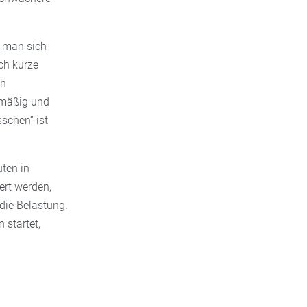
s man sich
ch kurze
ch
elmäßig und
sschen“ ist
uten in
ert werden,
die Belastung.
 startet,