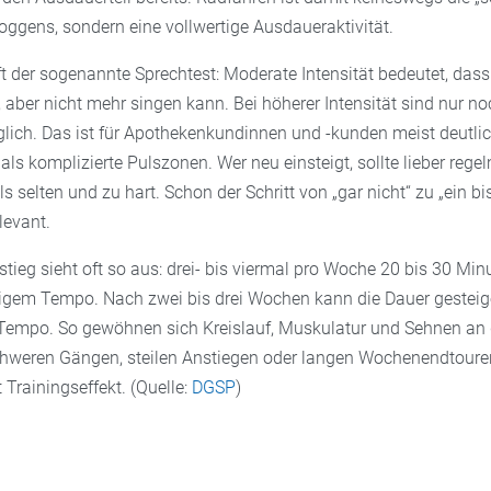
oggens, sondern eine vollwertige Ausdaueraktivität.
lft der sogenannte Sprechtest: Moderate Intensität bedeutet, das
 aber nicht mehr singen kann. Bei höherer Intensität sind nur no
ich. Das ist für Apothekenkundinnen und -kunden meist deutli
 als komplizierte Pulszonen. Wer neu einsteigt, sollte lieber reg
s selten und zu hart. Schon der Schritt von „gar nicht“ zu „ein bi
levant.
nstieg sieht oft so aus: drei- bis viermal pro Woche 20 bis 30 Min
igem Tempo. Nach zwei bis drei Wochen kann die Dauer gesteig
Tempo. So gewöhnen sich Kreislauf, Muskulatur und Sehnen an 
chweren Gängen, steilen Anstiegen oder langen Wochenendtouren
tt Trainingseffekt. (Quelle:
DGSP
)