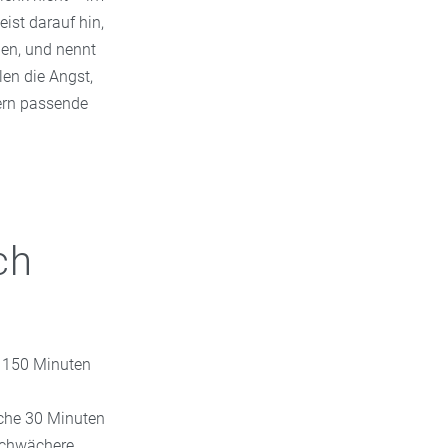
ist darauf hin,
en, und nennt
en die Angst,
dern passende
ch
 150 Minuten
che 30 Minuten
„schwächere