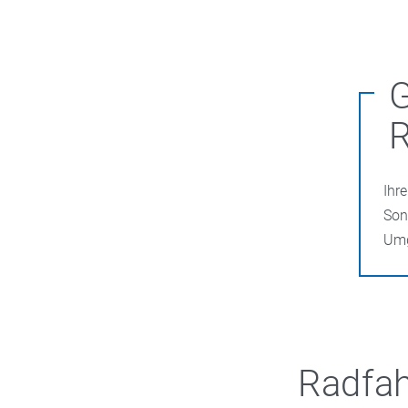
Ihr
Son
Umg
Radfah