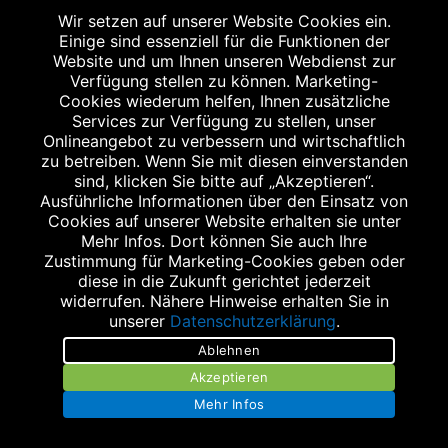
Wir setzen auf unserer Website Cookies ein.
Fax: 07802 9179570
Einige sind essenziell für die Funktionen der
info@marktplatz-apo.de
Website und um Ihnen unseren Webdienst zur
Verfügung stellen zu können. Marketing-
Cookies wiederum helfen, Ihnen zusätzliche
Services zur Verfügung zu stellen, unser
Onlineangebot zu verbessern und wirtschaftlich
zu betreiben. Wenn Sie mit diesen einverstanden
sind, klicken Sie bitte auf „Akzeptieren“.
Ausführliche Informationen über den Einsatz von
RENCHTAL APOTHEKE
Cookies auf unserer Website erhalten sie unter
Straßburger Straße 6
Mehr Infos. Dort können Sie auch Ihre
Zustimmung für Marketing-Cookies geben oder
77728 Oppenau
diese in die Zukunft gerichtet jederzeit
Tel.: 07804 2024
widerrufen. Nähere Hinweise erhalten Sie in
Fax: 07804 910813
unserer
Datenschutzerklärung
.
info@renchtal-apo.de
Ablehnen
Akzeptieren
Mehr Infos