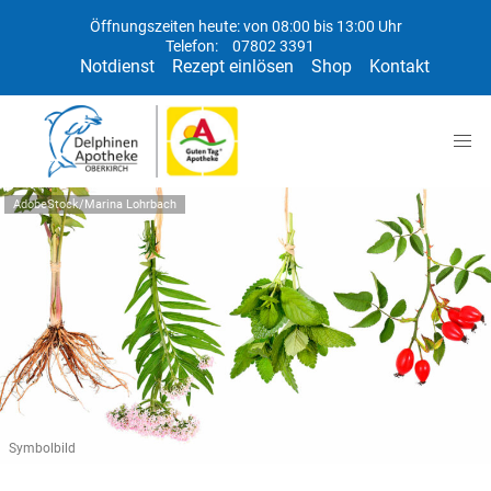
Öffnungszeiten heute: von 08:00 bis 13:00 Uhr
Telefon:
07802 3391
Notdienst
Rezept einlösen
Shop
Kontakt
AdobeStock/Marina Lohrbach
Symbolbild