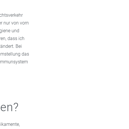
chtsverkehr
r nur von vorn
ygiene und
en, dass ich
ändert. Bei
umstellung das
as Immunsystem
den?
dikamente,