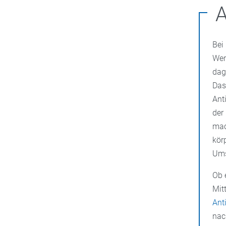
A
Bei
Wer
dag
Das
Ant
der
mac
kör
Ums
Ob 
Mit
Ant
nac