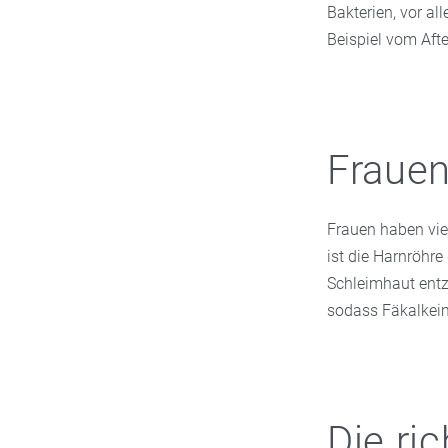
Bakterien, vor a
Beispiel vom Aft
Fraue
Frauen haben vie
ist die Harnröhre
Schleimhaut entz
sodass Fäkalkeim
Die ri