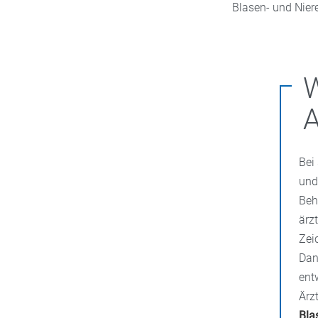
Blasen- und Nier
A
Bei
un
Beh
ärz
Zei
Dan
ent
Ärz
Bla