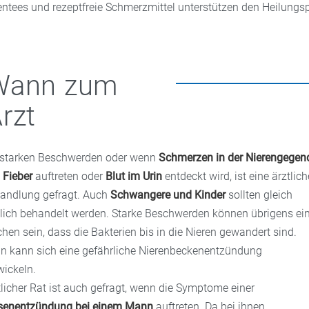
entees und rezeptfreie Schmerzmittel unterstützen den Heilungs
Wann zum
rzt
 starken Beschwerden oder wenn
Schmerzen in der Nierengegen
d
Fieber
auftreten oder
Blut im Urin
entdeckt wird, ist eine ärztlich
andlung gefragt. Auch
Schwangere und Kinder
sollten gleich
tlich behandelt werden. Starke Beschwerden können übrigens ei
chen sein, dass die Bakterien bis in die Nieren gewandert sind.
n kann sich eine gefährliche Nierenbeckenentzündung
wickeln.
tlicher Rat ist auch gefragt, wenn die Symptome einer
senentzündung bei einem Mann
auftreten. Da bei ihnen