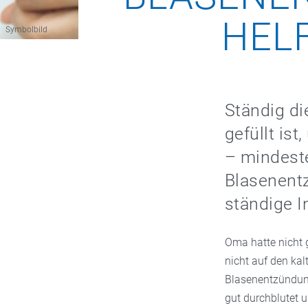
HEL
Symbolbild
Ständig di
gefüllt is
– mindeste
Blasenentz
ständige I
Oma hatte nicht 
nicht auf den kal
Blasenentzündung,
gut durchblutet u