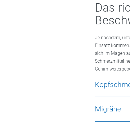
Das ri
Besch
Je nachdem, unte
Einsatz kommen. 
sich im Magen auf
Schmerzmittel h
Gehirn weitergeb
Kopfschme
Bei
Kopfschmerz
erste Wahl. Sie 
Migräne
Migräne
zeigt si