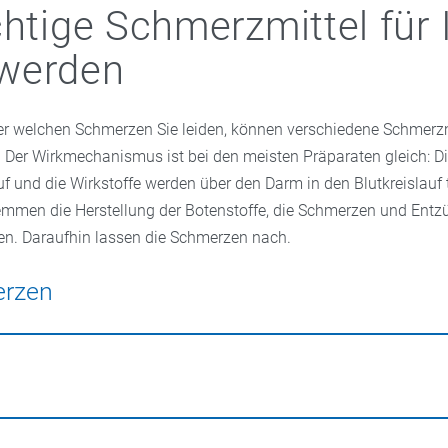
chtige Schmerzmittel für 
werden
r welchen Schmerzen Sie leiden, können verschiedene Schmerz
Der Wirkmechanismus ist bei den meisten Präparaten gleich: Die
 und die Wirkstoffe werden über den Darm in den Blutkreislauf t
emmen die Herstellung der Botenstoffe, die Schmerzen und En
en. Daraufhin lassen die Schmerzen nach.
rzen
en
sind Tabletten mit den Wirkstoffen ASS, Ibuprofen oder Parac
wirken bei erkältungsbedingten Kopfschmerzen gleichzeitig fiebe
ch mit verschiedensten Symptomen sehr individuell. Eine pausch