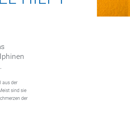
as
elphinen
.
 aus der
eist sind sie
 Schmerzen der