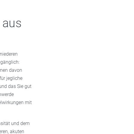
 aus
niederen
gänglich:
onen davon
ür jegliche
und das Sie gut
chwerde
elwirkungen mit
nsität und dem
eren, akuten