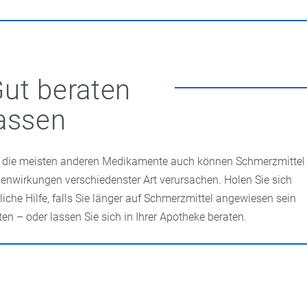
n der jeweiligen Dosierung schon für Säuglinge und Kleinkinder 
rzen zugelassen.
e
Entzündungen insbesondere des Bewegungsapparates
eingese
ugelassen.
proxen gilt in seiner schmerzlindernden Wirkung als besonders
e Wirkung tritt nicht sofort ein, hält aber dafür über 12 Stunden
starken
Menstruationsschmerzen
zum Einsatz.
ut beraten
assen
 die meisten anderen Medikamente auch können Schmerzmittel
enwirkungen verschiedenster Art verursachen. Holen Sie sich
tliche Hilfe, falls Sie länger auf Schmerzmittel angewiesen sein
lten – oder lassen Sie sich in Ihrer Apotheke beraten.