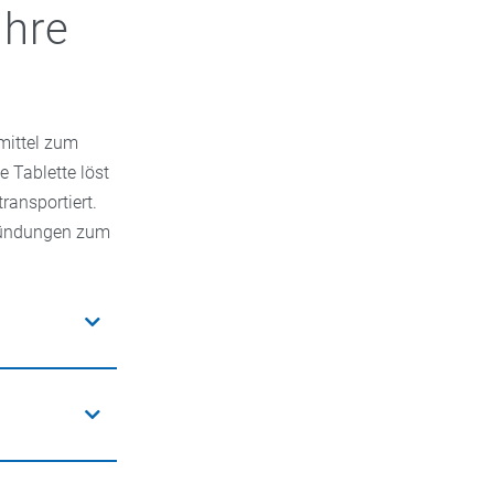
Ihre
mittel zum
 Tablette löst
ransportiert.
tzündungen zum
etamol die
rsenkend.
ale