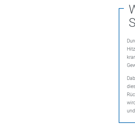
W
Dur
Hit
kra
Gew
Dab
die
Rüc
wir
und