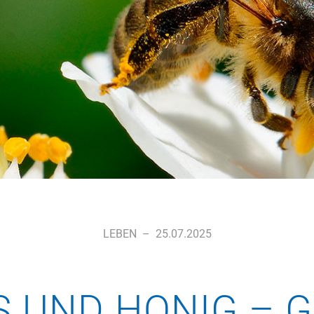
LEBEN
–
25.07.2025
S UND HONIG – 