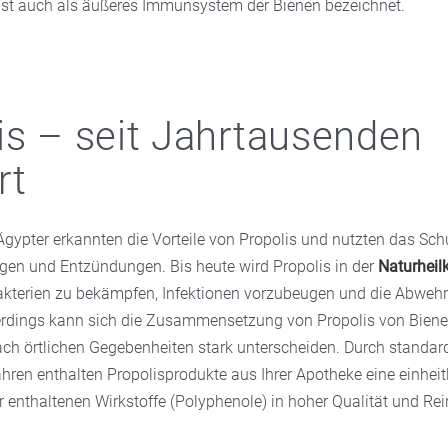
st auch als äußeres Immunsystem der Bienen bezeichnet.
is – seit Jahrtausenden
rt
 Ägypter erkannten die Vorteile von Propolis und nutzten das Sch
ngen und Entzündungen. Bis heute wird Propolis in der
Naturheil
kterien zu bekämpfen, Infektionen vorzubeugen und die Abwehr
lerdings kann sich die Zusammensetzung von Propolis von Bien
ach örtlichen Gegebenheiten stark unterscheiden. Durch standard
hren enthalten Propolisprodukte aus Ihrer Apotheke eine einheit
 enthaltenen Wirkstoffe (Polyphenole) in hoher Qualität und Rei