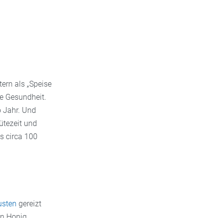
ern als „Speise
re Gesundheit.
o Jahr. Und
ütezeit und
s circa 100
usten
gereizt
on Honig