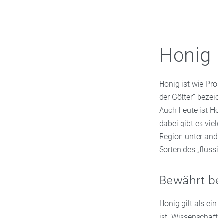
Honig 
Honig ist wie Pr
der Götter“ bezei
Auch heute ist H
dabei gibt es vie
Region unter and
Sorten des „flüss
Bewährt b
Honig gilt als e
ist. Wissenschaf