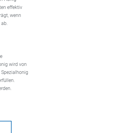
n effektiv
rägt, wenn
 ab.
ne
nig wird von
r Spezialhonig
rfüllen.
werden.