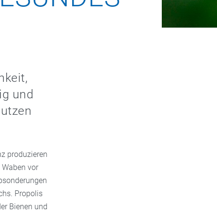
hkeit,
ig und
nutzen
nz produzieren
e Waben vor
 Absonderungen
hs. Propolis
 der Bienen und