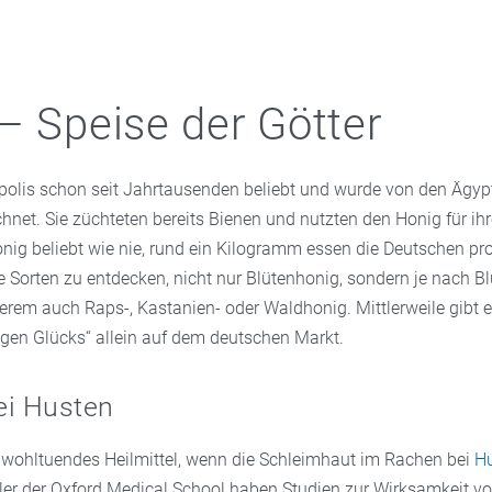
– Speise der Götter
opolis schon seit Jahrtausenden beliebt und wurde von den Ägypt
chnet. Sie züchteten bereits Bienen und nutzten den Honig für ih
onig beliebt wie nie, rund ein Kilogramm essen die Deutschen pr
le Sorten zu entdecken, nicht nur Blütenhonig, sondern je nach Bl
erem auch Raps-, Kastanien- oder Waldhonig. Mittlerweile gibt e
igen Glücks“ allein auf dem deutschen Markt.
ei Husten
in wohltuendes Heilmittel, wenn die Schleimhaut im Rachen bei
H
tler der Oxford Medical School haben Studien zur Wirksamkeit v