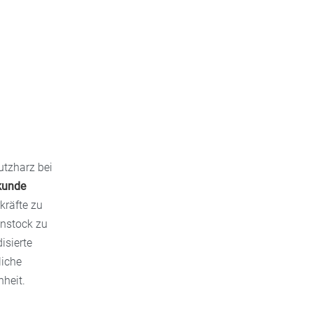
utzharz bei
kunde
kräfte zu
enstock zu
isierte
liche
nheit.