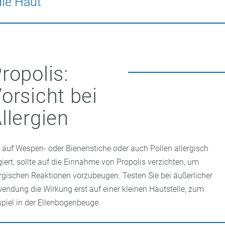
die Haut
mit den Wirkstoffen aus Propolis stärken zudem das Zahnflei
ose
und
Mundgeruch
vorzubeugen.
n
ist ein spezieller Lippenbalsam mit Propolisextrakt empfehlens
ropolis:
orsicht bei
llergien
 auf Wespen- oder Bienenstiche oder auch Pollen allergisch
giert, sollte auf die Einnahme von Propolis verzichten, um
ergischen Reaktionen vorzubeugen. Testen Sie bei äußerlicher
endung die Wirkung erst auf einer kleinen Hautstelle, zum
spiel in der Ellenbogenbeuge.