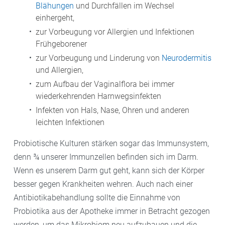
ausspülen, damit Keime abgetötet werden.
Blähungen
und Durchfällen im Wechsel
einhergeht,
– Das Obst und Gemüse mit Gewürzen
zur Vorbeugung vor Allergien und Infektionen
Frühgeborener
geschmacklich verfeinern und in die Gurkengläser
zur Vorbeugung und Linderung von
Neurodermitis
geben.
und Allergien,
zum Aufbau der Vaginalflora bei immer
– Dann mit etwa 1 – 2 Prozent Salz auf das
wiederkehrenden Harnwegsinfekten
Gesamtgewicht würzen oder das Gemüse mit einer
Infekten von Hals, Nase, Ohren und anderen
Wasserlauge aufgießen. „Dabei sollte oben nichts
leichten Infektionen
rausschauen. Durch den Kontakt mit der Luft könnte
sich nämlich Schimmel bilden“, weiß Hildebrand.
Probiotische Kulturen stärken sogar das Immunsystem,
denn ¾ unserer Immunzellen befinden sich im Darm.
– Achtung: „Wenn die Milchsäurebakterien aktiv sind,
Wenn es unserem Darm gut geht, kann sich der Körper
blubbert und rülpst es, den Deckel noch nicht fest
besser gegen Krankheiten wehren. Auch nach einer
zuschrauben. Dann herrscht Leben im Glas, und es
Antibiotikabehandlung sollte die Einnahme von
kann Übersprudeln“, rät er. Deshalb sollte man auch
Probiotika aus der Apotheke immer in Betracht gezogen
etwas unterstellen.
werden, um das Mikrobiom neu aufzubauen und die