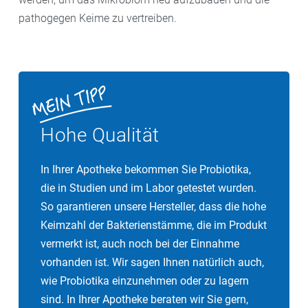
pathogegen Keime zu vertreiben.
– Zwei bis vier Tage kann es je nach Temperaturlage
dauern, bis die neuen Bakterien freigesetzt sind. Erst
dann sollte man den Deckel fest zuschrauben und
kühl lagern.
-Grundsätzlich gilt: Je länger man das Fermentierte
Hohe Qualität
stehen lässt, desto weicher und saurer werden
Gemüse oder Obst.
In Ihrer Apotheke bekommen Sie Probiotika,
die in Studien und im Labor getestet wurden.
So garantieren unsere Hersteller, dass die hohe
Keimzahl der Bakterienstämme, die im Produkt
vermerkt ist, auch noch bei der Einnahme
vorhanden ist. Wir sagen Ihnen natürlich auch,
wie Probiotika einzunehmen oder zu lagern
sind. In Ihrer Apotheke beraten wir Sie gern,