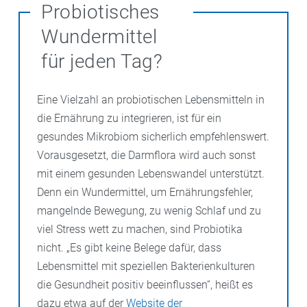
Leibspeise. Heute liegt es als fermentiertes
Probiotisches
Lebensmittel genauso im Trend wie Kimchi (scharf
Wundermittel
eingelegter Chinakohl aus Korea), Kefir und
Kombucha. Auch Bier und Wein, Brot, Oliven,
für jeden Tag?
Schokolade, Kaffee und viele Käsesorten werden
fermentiert. Bei diesem Prozess verwandeln
Eine Vielzahl an probiotischen Lebensmitteln in
Mikroorganismen wie Bakterien und Pilze die in
die Ernährung zu integrieren, ist für ein
Lebensmitteln enthaltenen Zucker und Stärke zu
gesundes Mikrobiom sicherlich empfehlenswert.
Säure. Das konserviert einerseits die Nahrung.
Vorausgesetzt, die Darmflora wird auch sonst
mit einem gesunden Lebenswandel unterstützt.
Andererseits ist es gut für die Darmgesundheit. Umso
Denn ein Wundermittel, um Ernährungsfehler,
vielfältiger man von den fermentierten Lebensmitteln
mangelnde Bewegung, zu wenig Schlaf und zu
zu sich nimmt, desto besser für die Darmflora. Das
viel Stress wett zu machen, sind Probiotika
muss nicht immer mehr sein:
„
Wer ein halbes Glas
nicht. „Es gibt keine Belege dafür, dass
Kimchi isst, der erlebt ordentliche Aktivitäten im
Lebensmittel mit speziellen Bakterienkulturen
Magen und Darm“
,
rät der Berliner Koch Thore
die Gesundheit positiv beeinflussen“, heißt es
Hildebrandt mit dem Essen dieser Lebensmittel
dazu etwa auf der
Website der