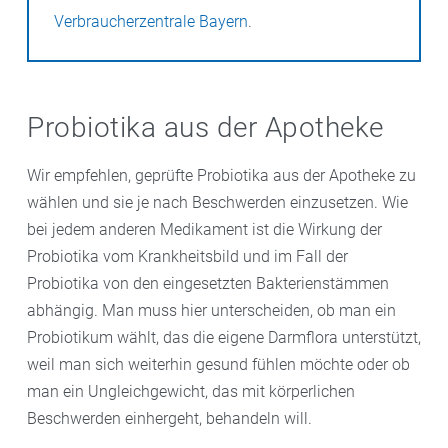
anfangs nicht zu übertreiben, „da finden enorme
Verbraucherzentrale Bayern
.
Verdrängungsprozesse statt. Die guten Bakterien
kämpfen mit den nicht so guten Darmbakterien.“Das
Umstellen von Ernährungsgewohnheiten mit neuen
Nahrungsmitteln sollte immer langsam und in kleinen
Probiotika aus der Apotheke
Schritten erfolgen.
Wir empfehlen, geprüfte Probiotika aus der Apotheke zu
Der Prozess der Fermentation (abgeleitet vom
wählen und sie je nach Beschwerden einzusetzen. Wie
Lateinischen „fermentum” – Gärung) ist nichts Neues.
bei jedem anderen Medikament ist die Wirkung der
Schon vor 3,4 Millionen Jahren soll „fermentierter
Probiotika vom Krankheitsbild und im Fall der
Mageninhalt von erlegten Tieren“ auf dem Speiseplan
Probiotika von den eingesetzten Bakterienstämmen
der Steinzeitmenschen gestanden sein.
abhängig. Man muss hier unterscheiden, ob man ein
Meist diente der Prozess der Fermentation dazu, die
Probiotikum wählt, das die eigene Darmflora unterstützt,
sommerliche Ernte für den Winter haltbar zu machen.
weil man sich weiterhin gesund fühlen möchte oder ob
Auch heute lohnt es sich, Kefir, Joghurt und
man ein Ungleichgewicht, das mit körperlichen
Sauerkraut selbst herzustellen. Denn „das klassische
Beschwerden einhergeht, behandeln will.
Sauerkraut, das eingeschweißt in Dosen abgefüllt ist,