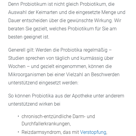
Denn Probiotikum ist nicht gleich Probiotikum, die
hat keinen gesundheitlichen Vorteil“, weiß
Auswahl der Keimarten und die eingesetzte Menge und
Hildebrandt, der Fermentier-Kurse abhält. Mit seinen
Dauer entscheiden über die gewünschte Wirkung. Wir
Tipps ist das Fermentieren von Obst und Gemüse
beraten Sie gezielt, welches Probiotikum für Sie am
zuhause kinderleicht:
besten geeignet ist.
– Jedes Obst und Gemüse, das roh essbar ist, kann
Generell gilt: Werden die Probiotika regelmäßig –
fermentiert werden.
Studien sprechen von täglich und kurmässig über
Wochen – und gezielt eingenommen, können die
– Am besten eignen sich Bio-Lebensmittel, denn diese
Mikroorganismen bei einer Vielzahl an Beschwerden
enthalten keine Pestizide. „Also muss es im
unterstützend eingesetzt werden:
Rohzustand nicht heiß abgewaschen, geschält oder
So können Probiotika aus der Apotheke unter anderem
gebürstet werden“, so der Experte, „damit bleiben die
unterstützend wirken bei
Bakterien und Hefen auf dem Lebensmittel erhalten,
die wir brauchen, um die Gärung zu starten.“
chronisch-entzündliche Darm- und
Durchfallerkrankungen,
– Gurkengläser und Deckel mit kochendem Wasser
Reizdarmsyndrom, das mit
Verstopfung
,