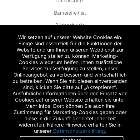
Datenschutz
Barrierefreiheit
Bildnachweis
Wir setzen auf unserer Website Cookies ein.
Einige sind essenziell für die Funktionen der
Website und um Ihnen unseren Webdienst zur
Verfügung stellen zu können. Marketing-
Cookies wiederum helfen, Ihnen zusätzliche
Abgabe in haushaltsüblichen Mengen, solange der Vorrat reicht. Für Druck-
und Satzfehler keine Haftung.
Services zur Verfügung zu stellen, unser
1
Onlineangebot zu verbessern und wirtschaftlich
Zu Risiken und Nebenwirkungen lesen Sie die Packungsbeilage und fragen
Sie Ihren Arzt oder Apotheker.
zu betreiben. Wenn Sie mit diesen einverstanden
2
sind, klicken Sie bitte auf „Akzeptieren“.
Angabe nach der deutschen Arzneimitteltaxe Apothekenerstattungspreis
(AEP). Der AEP ist keine unverbindliche Preisempfehlung der Hersteller. Der
Ausführliche Informationen über den Einsatz von
AEP ist ein von den Apotheken in Ansatz gebrachter Preis für rezeptfreie
Cookies auf unserer Website erhalten sie unter
Arzneimittel. Er entspricht in der Höhe dem für Apotheken verbindlichen
Mehr Infos. Dort können Sie auch Ihre
Abgabepreis, zu dem eine Apotheke in bestimmten Fällen (z.B. bei Kindern
Zustimmung für Marketing-Cookies geben oder
unter 12 Jahren) das Produkt mit der gesetzlichen Krankenversicherung
abrechnet. Der AEP ist der allgemeine Erstattungspreis im Falle einer
diese in die Zukunft gerichtet jederzeit
Kostenübernahme durch die gesetzlichen Krankenkassen, vor Abzug eines
widerrufen. Nähere Hinweise erhalten Sie in
Zwangsrabattes (zur Zeit 5%) nach §130 Abs. 1 SGB V.
unserer
Datenschutzerklärung
.
3
Unverbindliche Preisempfehlung des Herstellers (UVP).