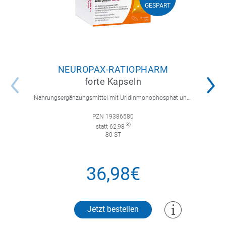
GESPART
GESPART
NEUROPAX-RATIOPHARM
forte Kapseln
Nahrungsergänzungsmittel mit Uridinmonophosphat und B-Vitaminen zur Unterstützung der Nervenregeneration.
PZN 19386580
3)
statt 62,98
80 ST
36,98€
Jetzt bestellen