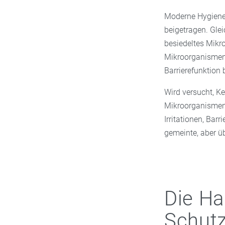
Moderne Hygienes
beigetragen. Glei
besiedeltes Mikr
Mikroorganismen,
Barrierefunktion b
Wird versucht, Ke
Mikroorganismen
Irritationen, Ba
gemeinte, aber ü
Die Ha
Schutz