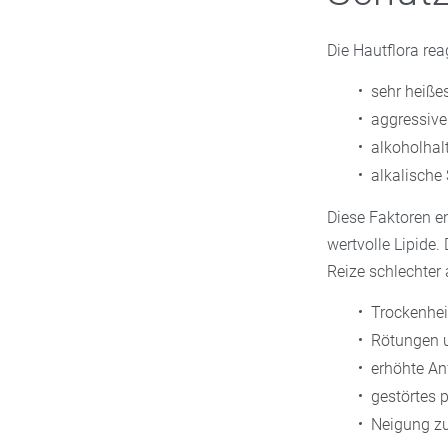
Die Hautflora rea
sehr heiße
aggressive
alkoholhalt
alkalische 
Diese Faktoren e
wertvolle Lipide.
Reize schlechter 
Trockenhe
Rötungen u
erhöhte An
gestörtes 
Neigung zu