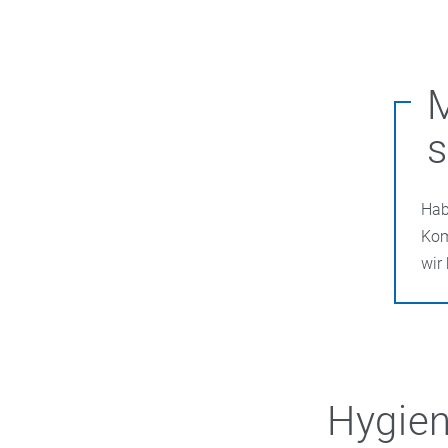
s
Hab
Kom
wir
Hygien