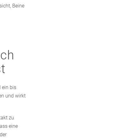
icht, Beine
uch
t
 ein bis
n und wirkt
takt zu
dass eine
der