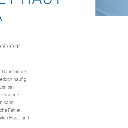
A
robiom
r Baustein der
jedoch häufig
den ein
n, häufige
en kann.
sche Fehler
bilen Haut- und