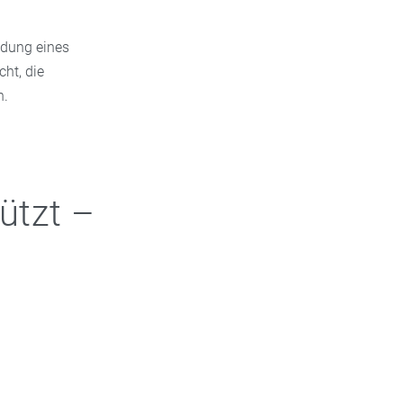
ldung eines
ht, die
n.
ützt –