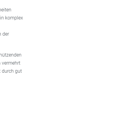
heiten
ein komplex
 der
schützenden
 vermehrt
t durch gut