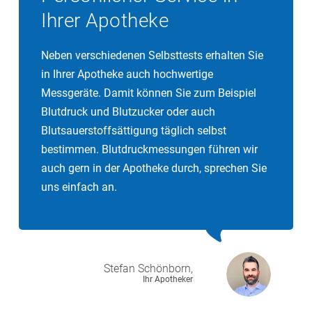
Behandlung direkt starten. Da Selbsttests jedoch sehr
Tropfen auf den Träger gegeben. In wenigen Minuten
Ihrer Apotheke
sensibel reagieren, muss ein positives Ergebnis nicht
können Sie das Ergebnis ablesen. Mit dem Antigen-
immer zu 100 Prozent auf eine Infektion hindeuten.
Test wird eine typische Eiweißstruktur, das
Neben verschiedenen Selbsttests erhalten Sie
Achten Sie auch auf das CE-Zeichen. Es garantiert die
sogenannte Nucleocapsid, des Coronavirus SARS-
in Ihrer Apotheke auch hochwertige
Zulassung des Tests in Europa. Außerdem gibt es an,
CoV-2 nachgewiesen. Sind ausreichend Viren in der
Messgeräte. Damit können Sie zum Beispiel
dass der Test für die Verwendung durch Laien
Probe enthalten, reagieren die Strukturen, auch
Blutdruck und Blutzucker oder auch
entwickelt wurde.
Antigene genannt, sichtbar mit dem Teststreifen –
Blutsauerstoffsättigung täglich selbst
und der Test ist positiv.
bestimmen. Blutdruckmessungen führen wir
auch gern in der Apotheke durch, sprechen Sie
uns einfach an.
Stefan
Schönborn,
Ihr Apotheker