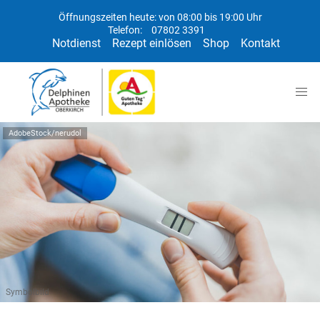
Öffnungszeiten heute: von 08:00 bis 19:00 Uhr
Telefon:
07802 3391
Notdienst
Rezept einlösen
Shop
Kontakt
AdobeStock/nerudol
Symbolbild