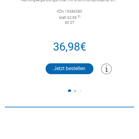
PZN 19386580
3)
statt 62,98
80 ST
36,98€
Jetzt bestellen