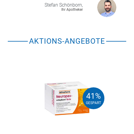
Stefan
Schönborn,
Ihr Apotheker
AKTIONS-ANGEBOTE
41%
41%
GESPART
GESPART