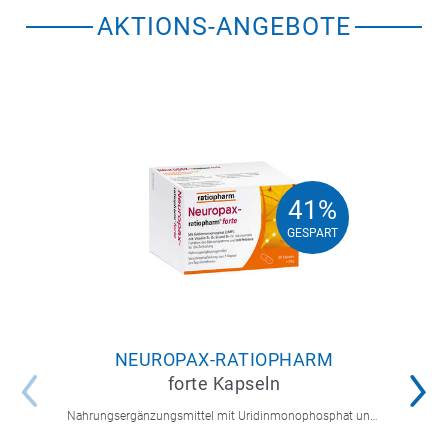
AKTIONS-ANGEBOTE
41%
41%
GESPART
GESPART
NEUROPAX-RATIOPHARM
forte Kapseln
Nahrungsergänzungsmittel mit Uridinmonophosphat und B-Vitaminen zur Unterstützung der Nervenregeneration.