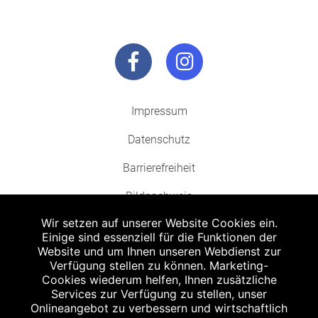
Impressum
Datenschutz
Barrierefreiheit
Bildnachweis
Wir setzen auf unserer Website Cookies ein.
Einige sind essenziell für die Funktionen der
Website und um Ihnen unseren Webdienst zur
Verfügung stellen zu können. Marketing-
Cookies wiederum helfen, Ihnen zusätzliche
Abgabe in haushaltsüblichen Mengen, solange der Vorrat reicht. Für Druck-
und Satzfehler keine Haftung.
Services zur Verfügung zu stellen, unser
1
Onlineangebot zu verbessern und wirtschaftlich
Zu Risiken und Nebenwirkungen lesen Sie die Packungsbeilage und fragen