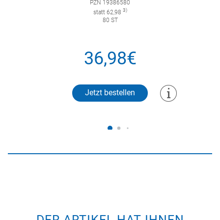
PZN 19386580
3)
statt 62,98
80 ST
36,98€
Jetzt bestellen
DER ARTIKEL HAT IHNEN