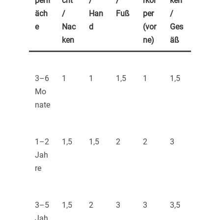
perfl
cht
/
/
rkör
ken
äch
/
Han
Fuß
per
/
e
Nac
d
(vor
Ges
ken
ne)
äß
3–6
1
1
1,5
1
1,5
Mo
nate
1–2
1,5
1,5
2
2
3
Jah
re
3–5
1,5
2
3
3
3,5
Jah