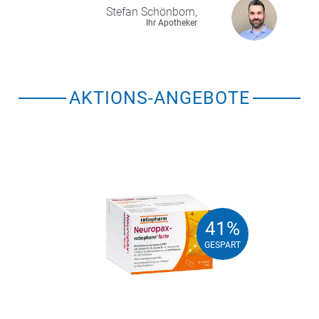
Stefan
Schönborn,
Ihr Apotheker
AKTIONS-ANGEBOTE
41%
41%
GESPART
GESPART