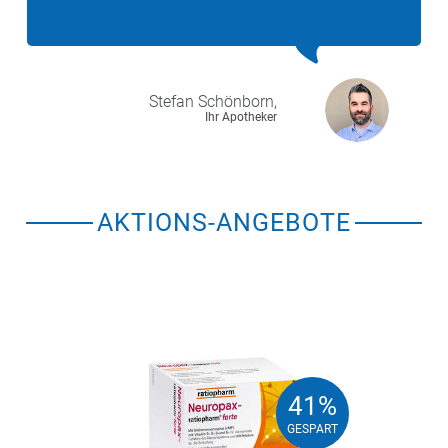
Stefan
Schönborn,
Ihr Apotheker
AKTIONS-ANGEBOTE
41%
41%
GESPART
GESPART