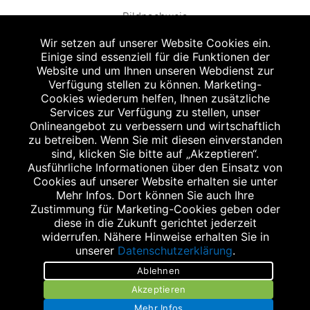
Bildnachweis
Wir setzen auf unserer Website Cookies ein.
Einige sind essenziell für die Funktionen der
Website und um Ihnen unseren Webdienst zur
Verfügung stellen zu können. Marketing-
Cookies wiederum helfen, Ihnen zusätzliche
Abgabe in haushaltsüblichen Mengen, solange der Vorrat reicht. Für Druck-
und Satzfehler keine Haftung.
Services zur Verfügung zu stellen, unser
1
Onlineangebot zu verbessern und wirtschaftlich
Zu Risiken und Nebenwirkungen lesen Sie die Packungsbeilage und fragen
Sie Ihren Arzt oder Apotheker.
zu betreiben. Wenn Sie mit diesen einverstanden
2
sind, klicken Sie bitte auf „Akzeptieren“.
Angabe nach der deutschen Arzneimitteltaxe Apothekenerstattungspreis
(AEP). Der AEP ist keine unverbindliche Preisempfehlung der Hersteller. Der
Ausführliche Informationen über den Einsatz von
AEP ist ein von den Apotheken in Ansatz gebrachter Preis für rezeptfreie
Cookies auf unserer Website erhalten sie unter
Arzneimittel. Er entspricht in der Höhe dem für Apotheken verbindlichen
Mehr Infos. Dort können Sie auch Ihre
Abgabepreis, zu dem eine Apotheke in bestimmten Fällen (z.B. bei Kindern
Zustimmung für Marketing-Cookies geben oder
unter 12 Jahren) das Produkt mit der gesetzlichen Krankenversicherung
abrechnet. Der AEP ist der allgemeine Erstattungspreis im Falle einer
diese in die Zukunft gerichtet jederzeit
Kostenübernahme durch die gesetzlichen Krankenkassen, vor Abzug eines
widerrufen. Nähere Hinweise erhalten Sie in
Zwangsrabattes (zur Zeit 5%) nach §130 Abs. 1 SGB V.
unserer
Datenschutzerklärung
.
3
Unverbindliche Preisempfehlung des Herstellers (UVP).
Ablehnen
powered by apovena.de
Akzeptieren
Mehr Infos