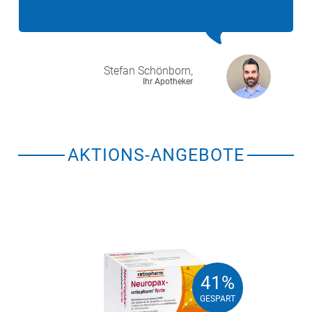
Stefan
Schönborn,
Ihr Apotheker
AKTIONS-ANGEBOTE
41%
41%
GESPART
GESPART