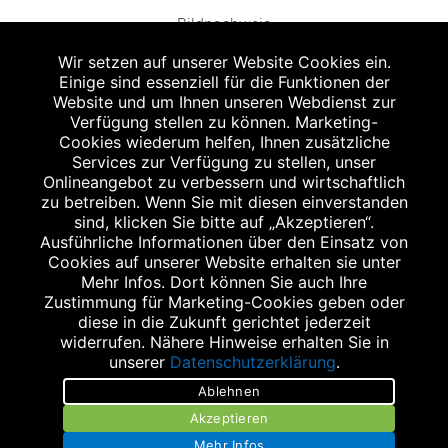
Bildnachweis
Wir setzen auf unserer Website Cookies ein.
Einige sind essenziell für die Funktionen der
Website und um Ihnen unseren Webdienst zur
Verfügung stellen zu können. Marketing-
Cookies wiederum helfen, Ihnen zusätzliche
Abgabe in haushaltsüblichen Mengen, solange der Vorrat reicht. Für Druck-
und Satzfehler keine Haftung.
Services zur Verfügung zu stellen, unser
1
Onlineangebot zu verbessern und wirtschaftlich
Zu Risiken und Nebenwirkungen lesen Sie die Packungsbeilage und fragen
Sie Ihren Arzt oder Apotheker.
zu betreiben. Wenn Sie mit diesen einverstanden
2
sind, klicken Sie bitte auf „Akzeptieren“.
Angabe nach der deutschen Arzneimitteltaxe Apothekenerstattungspreis
(AEP). Der AEP ist keine unverbindliche Preisempfehlung der Hersteller. Der
Ausführliche Informationen über den Einsatz von
AEP ist ein von den Apotheken in Ansatz gebrachter Preis für rezeptfreie
Cookies auf unserer Website erhalten sie unter
Arzneimittel. Er entspricht in der Höhe dem für Apotheken verbindlichen
Mehr Infos. Dort können Sie auch Ihre
Abgabepreis, zu dem eine Apotheke in bestimmten Fällen (z.B. bei Kindern
Zustimmung für Marketing-Cookies geben oder
unter 12 Jahren) das Produkt mit der gesetzlichen Krankenversicherung
abrechnet. Der AEP ist der allgemeine Erstattungspreis im Falle einer
diese in die Zukunft gerichtet jederzeit
Kostenübernahme durch die gesetzlichen Krankenkassen, vor Abzug eines
widerrufen. Nähere Hinweise erhalten Sie in
Zwangsrabattes (zur Zeit 5%) nach §130 Abs. 1 SGB V.
unserer
Datenschutzerklärung
.
3
Unverbindliche Preisempfehlung des Herstellers (UVP).
Ablehnen
powered by apovena.de
Akzeptieren
Mehr Infos