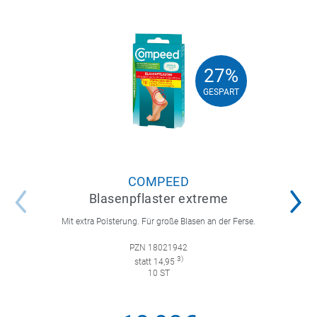
27%
27%
GESPART
GESPART
COMPEED
Blasenpflaster extreme
Mit extra Polsterung. Für große Blasen an der Ferse.
PZN 18021942
3)
statt 14,95
10 ST