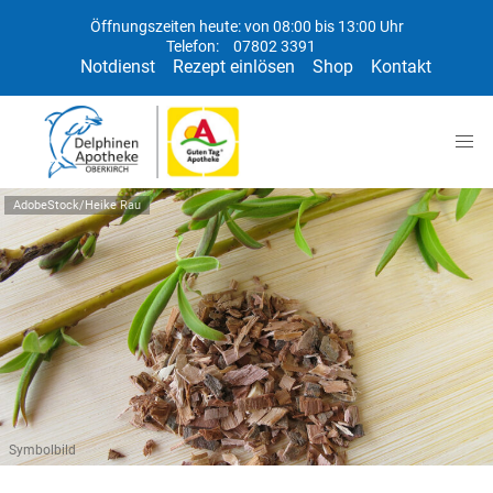
Öffnungszeiten heute: von 08:00 bis 13:00 Uhr
Telefon:
07802 3391
Notdienst
Rezept einlösen
Shop
Kontakt
AdobeStock/Heike Rau
Symbolbild