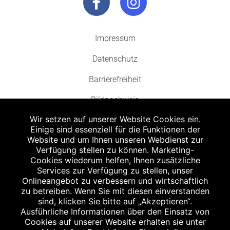
Impressum
Datenschutz
Barrierefreiheit
Bildnachweis
Wir setzen auf unserer Website Cookies ein.
Einige sind essenziell für die Funktionen der
Website und um Ihnen unseren Webdienst zur
Verfügung stellen zu können. Marketing-
Cookies wiederum helfen, Ihnen zusätzliche
Abgabe in haushaltsüblichen Mengen, solange der Vorrat reicht. Für Druck-
und Satzfehler keine Haftung.
Services zur Verfügung zu stellen, unser
1
Onlineangebot zu verbessern und wirtschaftlich
Zu Risiken und Nebenwirkungen lesen Sie die Packungsbeilage und fragen
Sie Ihren Arzt oder Apotheker.
zu betreiben. Wenn Sie mit diesen einverstanden
2
sind, klicken Sie bitte auf „Akzeptieren“.
Angabe nach der deutschen Arzneimitteltaxe Apothekenerstattungspreis
(AEP). Der AEP ist keine unverbindliche Preisempfehlung der Hersteller. Der
Ausführliche Informationen über den Einsatz von
AEP ist ein von den Apotheken in Ansatz gebrachter Preis für rezeptfreie
Cookies auf unserer Website erhalten sie unter
Arzneimittel. Er entspricht in der Höhe dem für Apotheken verbindlichen