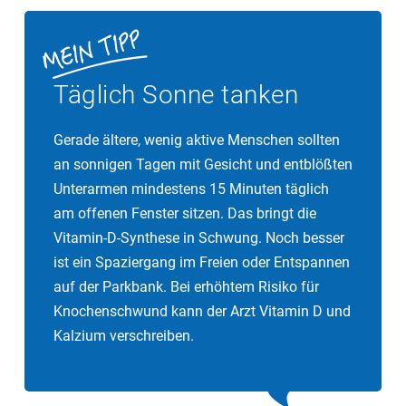
kranken und pflegebedürftigen älteren Menschen, die
möglichen Zusammenhang zwischen einem Vitamin-
in ihrer Mobilität eingeschränkt sind, kommt es
D-Mangel und dem Risiko für Herz-Kreislauf-Leiden
häufiger zu einem Mangel an Vitamin D.
oder Typ-1-Diabetes hindeuten. Zudem scheint
Vitamin D auch einen positiven Einfluss auf die
Täglich Sonne tanken
Psyche und das Immunsystem zu haben. Sogar
verschiedene Krebsarten werden inzwischen mit
Gerade ältere, wenig aktive Menschen sollten
einem Vitamin-D-Mangel in Verbindung gebracht.
an sonnigen Tagen mit Gesicht und entblößten
Unterarmen mindestens 15 Minuten täglich
am offenen Fenster sitzen. Das bringt die
Vitamin-D-Synthese in Schwung. Noch besser
ist ein Spaziergang im Freien oder Entspannen
auf der Parkbank. Bei erhöhtem Risiko für
Knochenschwund kann der Arzt Vitamin D und
Kalzium verschreiben.