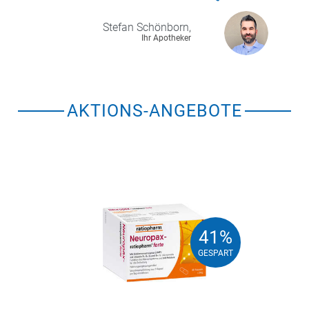
Stefan
Schönborn,
Ihr Apotheker
AKTIONS-ANGEBOTE
41%
41%
GESPART
GESPART