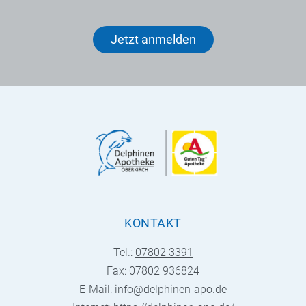
Jetzt anmelden
KONTAKT
Tel.:
07802 3391
Fax: 07802 936824
E-Mail:
info@delphinen-apo.de