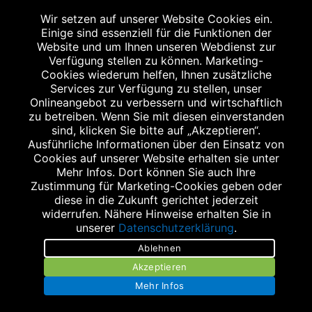
Wir setzen auf unserer Website Cookies ein.
Einige sind essenziell für die Funktionen der
Website und um Ihnen unseren Webdienst zur
Verfügung stellen zu können. Marketing-
Cookies wiederum helfen, Ihnen zusätzliche
Abgabe in haushaltsüblichen Mengen, solange der Vorrat reicht. Für Druck-
und Satzfehler keine Haftung.
Services zur Verfügung zu stellen, unser
1
Onlineangebot zu verbessern und wirtschaftlich
Zu Risiken und Nebenwirkungen lesen Sie die Packungsbeilage und fragen
Sie Ihren Arzt oder Apotheker.
zu betreiben. Wenn Sie mit diesen einverstanden
2
sind, klicken Sie bitte auf „Akzeptieren“.
Angabe nach der deutschen Arzneimitteltaxe Apothekenerstattungspreis
(AEP). Der AEP ist keine unverbindliche Preisempfehlung der Hersteller. Der
Ausführliche Informationen über den Einsatz von
AEP ist ein von den Apotheken in Ansatz gebrachter Preis für rezeptfreie
Cookies auf unserer Website erhalten sie unter
Arzneimittel. Er entspricht in der Höhe dem für Apotheken verbindlichen
Mehr Infos. Dort können Sie auch Ihre
Abgabepreis, zu dem eine Apotheke in bestimmten Fällen (z.B. bei Kindern
Zustimmung für Marketing-Cookies geben oder
unter 12 Jahren) das Produkt mit der gesetzlichen Krankenversicherung
abrechnet. Der AEP ist der allgemeine Erstattungspreis im Falle einer
diese in die Zukunft gerichtet jederzeit
Kostenübernahme durch die gesetzlichen Krankenkassen, vor Abzug eines
widerrufen. Nähere Hinweise erhalten Sie in
Zwangsrabattes (zur Zeit 5%) nach §130 Abs. 1 SGB V.
unserer
Datenschutzerklärung
.
3
Unverbindliche Preisempfehlung des Herstellers (UVP).
Ablehnen
powered by apovena.de
Akzeptieren
Mehr Infos