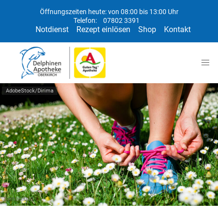
Öffnungszeiten heute: von 08:00 bis 13:00 Uhr
Telefon:
07802 3391
Notdienst
Rezept einlösen
Shop
Kontakt
AdobeStock/Dirima
Symbolbild