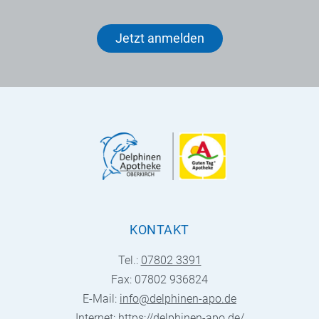
Jetzt anmelden
KONTAKT
Tel.:
07802 3391
Fax: 07802 936824
E-Mail:
info@delphinen-apo.de
Internet:
https://delphinen-apo.de/