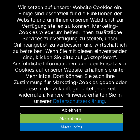
Wir setzen auf unserer Website Cookies ein.
Einige sind essenziell für die Funktionen der
Website und um Ihnen unseren Webdienst zur
Verfügung stellen zu können. Marketing-
Cookies wiederum helfen, Ihnen zusätzliche
Abgabe in haushaltsüblichen Mengen, solange der Vorrat reicht. Für Druck-
und Satzfehler keine Haftung.
Services zur Verfügung zu stellen, unser
1
Onlineangebot zu verbessern und wirtschaftlich
Zu Risiken und Nebenwirkungen lesen Sie die Packungsbeilage und fragen
Sie Ihren Arzt oder Apotheker.
zu betreiben. Wenn Sie mit diesen einverstanden
2
sind, klicken Sie bitte auf „Akzeptieren“.
Angabe nach der deutschen Arzneimitteltaxe Apothekenerstattungspreis
(AEP). Der AEP ist keine unverbindliche Preisempfehlung der Hersteller. Der
Ausführliche Informationen über den Einsatz von
AEP ist ein von den Apotheken in Ansatz gebrachter Preis für rezeptfreie
Cookies auf unserer Website erhalten sie unter
Arzneimittel. Er entspricht in der Höhe dem für Apotheken verbindlichen
Mehr Infos. Dort können Sie auch Ihre
Abgabepreis, zu dem eine Apotheke in bestimmten Fällen (z.B. bei Kindern
Zustimmung für Marketing-Cookies geben oder
unter 12 Jahren) das Produkt mit der gesetzlichen Krankenversicherung
abrechnet. Der AEP ist der allgemeine Erstattungspreis im Falle einer
diese in die Zukunft gerichtet jederzeit
Kostenübernahme durch die gesetzlichen Krankenkassen, vor Abzug eines
widerrufen. Nähere Hinweise erhalten Sie in
Zwangsrabattes (zur Zeit 5%) nach §130 Abs. 1 SGB V.
unserer
Datenschutzerklärung
.
3
Unverbindliche Preisempfehlung des Herstellers (UVP).
Ablehnen
powered by apovena.de
Akzeptieren
Mehr Infos