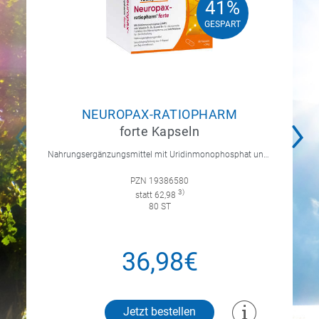
41%
41%
GESPART
GESPART
NEUROPAX-RATIOPHARM
forte Kapseln
Nahrungsergänzungsmittel mit Uridinmonophosphat und B-Vitaminen zur Unterstützung der Nervenregeneration.
PZN 19386580
3)
statt 62,98
80 ST
36,98€
Jetzt bestellen