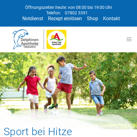
Öffnungszeiten heute: von 08:00 bis 19:00 Uhr
Telefon:
07802 3391
Notdienst
Rezept einlösen
Shop
Kontakt
Sport bei Hitze