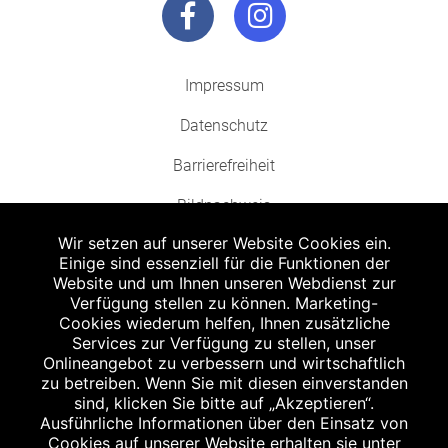
Impressum
Datenschutz
Barrierefreiheit
Bildnachweis
Wir setzen auf unserer Website Cookies ein.
Einige sind essenziell für die Funktionen der
Website und um Ihnen unseren Webdienst zur
Verfügung stellen zu können. Marketing-
Cookies wiederum helfen, Ihnen zusätzliche
Abgabe in haushaltsüblichen Mengen, solange der Vorrat reicht. Für Druck-
und Satzfehler keine Haftung.
Services zur Verfügung zu stellen, unser
1
Onlineangebot zu verbessern und wirtschaftlich
Zu Risiken und Nebenwirkungen lesen Sie die Packungsbeilage und fragen
Sie Ihren Arzt oder Apotheker.
zu betreiben. Wenn Sie mit diesen einverstanden
2
sind, klicken Sie bitte auf „Akzeptieren“.
Angabe nach der deutschen Arzneimitteltaxe Apothekenerstattungspreis
(AEP). Der AEP ist keine unverbindliche Preisempfehlung der Hersteller. Der
Ausführliche Informationen über den Einsatz von
AEP ist ein von den Apotheken in Ansatz gebrachter Preis für rezeptfreie
Cookies auf unserer Website erhalten sie unter