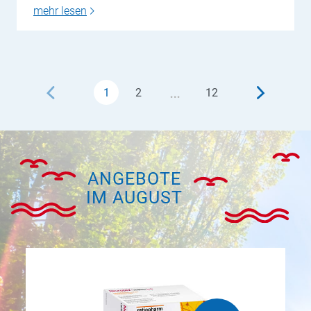
mehr lesen
…
1
2
12
ANGEBOTE
IM AUGUST