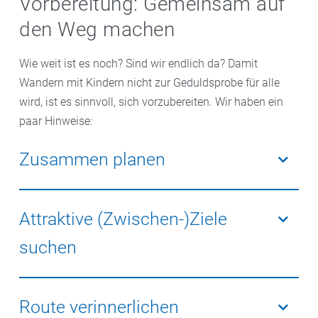
Vorbereitung: Gemeinsam auf
den Weg machen
Wie weit ist es noch? Sind wir endlich da? Damit
Wandern mit Kindern nicht zur Geduldsprobe für alle
wird, ist es sinnvoll, sich vorzubereiten. Wir haben ein
paar Hinweise:
Zusammen planen
Je nach Alter der Kinder können Sie gemeinsam
überlegen, wo sie wandern wollen. Das steigert die
Attraktive (Zwischen-)Ziele
Vorfreude und zeigt: Wir machen etwas zusammen.
suchen
Ein verlockendes Ziel ist ein willkommener Anreiz. Ob
alte Burg, Badesee, Eisdiele, Abenteuerspielplatz oder
Route verinnerlichen