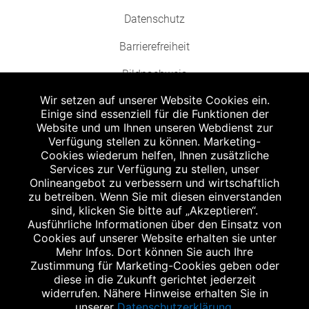
Datenschutz
Barrierefreiheit
Bildnachweis
Wir setzen auf unserer Website Cookies ein.
Einige sind essenziell für die Funktionen der
Website und um Ihnen unseren Webdienst zur
Verfügung stellen zu können. Marketing-
Cookies wiederum helfen, Ihnen zusätzliche
Abgabe in haushaltsüblichen Mengen, solange der Vorrat reicht. Für Druck-
und Satzfehler keine Haftung.
Services zur Verfügung zu stellen, unser
1
Onlineangebot zu verbessern und wirtschaftlich
Zu Risiken und Nebenwirkungen lesen Sie die Packungsbeilage und fragen
Sie Ihren Arzt oder Apotheker.
zu betreiben. Wenn Sie mit diesen einverstanden
2
sind, klicken Sie bitte auf „Akzeptieren“.
Angabe nach der deutschen Arzneimitteltaxe Apothekenerstattungspreis
(AEP). Der AEP ist keine unverbindliche Preisempfehlung der Hersteller. Der
Ausführliche Informationen über den Einsatz von
AEP ist ein von den Apotheken in Ansatz gebrachter Preis für rezeptfreie
Cookies auf unserer Website erhalten sie unter
Arzneimittel. Er entspricht in der Höhe dem für Apotheken verbindlichen
Mehr Infos. Dort können Sie auch Ihre
Abgabepreis, zu dem eine Apotheke in bestimmten Fällen (z.B. bei Kindern
Zustimmung für Marketing-Cookies geben oder
unter 12 Jahren) das Produkt mit der gesetzlichen Krankenversicherung
abrechnet. Der AEP ist der allgemeine Erstattungspreis im Falle einer
diese in die Zukunft gerichtet jederzeit
Kostenübernahme durch die gesetzlichen Krankenkassen, vor Abzug eines
widerrufen. Nähere Hinweise erhalten Sie in
Zwangsrabattes (zur Zeit 5%) nach §130 Abs. 1 SGB V.
unserer
Datenschutzerklärung
.