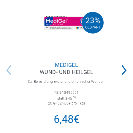
23%
23%
GESPART
GESPART
MEDIGEL
WUND- UND HEILGEL
Zur Behandlung akuter und chronischer Wunden.
PZN 18495551
3)
statt 8,45
20 G (324,00€ pro 1kg)
6,48€