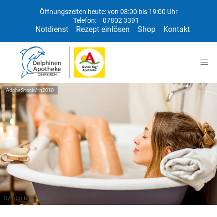
Öffnungszeiten heute: von 08:00 bis 19:00 Uhr
Telefon:
07802 3391
Notdienst
Rezept einlösen
Shop
Kontakt
AdobeStock/rh2010
Symbolbild