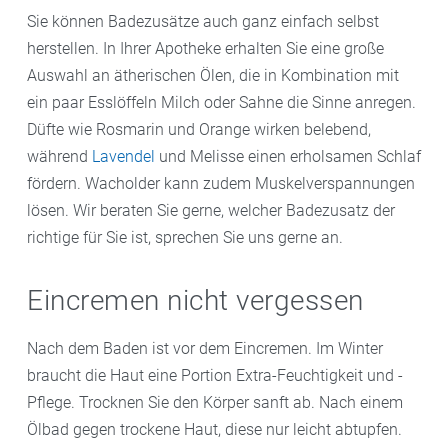
Rosmarin lockern die Muskulatur oder Salze wie
Sie können Badezusätze auch ganz einfach selbst
Bittersalz aus dem Toten Meer lösen Verspannungen
herstellen. In Ihrer Apotheke erhalten Sie eine große
und können auch bei
Gelenkbeschwerden
Schmerzen
Auswahl an ätherischen Ölen, die in Kombination mit
lindern.
ein paar Esslöffeln Milch oder Sahne die Sinne anregen.
Düfte wie Rosmarin und Orange wirken belebend,
während
Lavendel
und Melisse einen erholsamen Schlaf
fördern. Wacholder kann zudem Muskelverspannungen
lösen. Wir beraten Sie gerne, welcher Badezusatz der
richtige für Sie ist, sprechen Sie uns gerne an.
Eincremen nicht vergessen
Nach dem Baden ist vor dem Eincremen. Im Winter
braucht die Haut eine Portion Extra-Feuchtigkeit und -
Pflege. Trocknen Sie den Körper sanft ab. Nach einem
Ölbad gegen trockene Haut, diese nur leicht abtupfen.