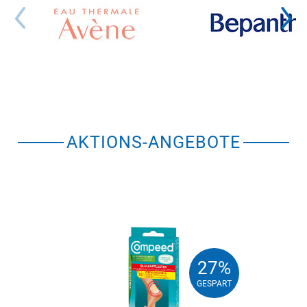
AKTIONS-ANGEBOTE
27%
27%
GESPART
GESPART