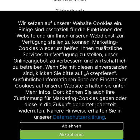
Bildnachweis
Wir setzen auf unserer Website Cookies ein.
Einige sind essenziell für die Funktionen der
Website und um Ihnen unseren Webdienst zur
Verfügung stellen zu können. Marketing-
Cookies wiederum helfen, Ihnen zusätzliche
Abgabe in haushaltsüblichen Mengen, solange der Vorrat reicht. Für Druck-
und Satzfehler keine Haftung.
Services zur Verfügung zu stellen, unser
1
Onlineangebot zu verbessern und wirtschaftlich
Zu Risiken und Nebenwirkungen lesen Sie die Packungsbeilage und fragen
Sie Ihren Arzt oder Apotheker.
zu betreiben. Wenn Sie mit diesen einverstanden
2
sind, klicken Sie bitte auf „Akzeptieren“.
Angabe nach der deutschen Arzneimitteltaxe Apothekenerstattungspreis
(AEP). Der AEP ist keine unverbindliche Preisempfehlung der Hersteller. Der
Ausführliche Informationen über den Einsatz von
AEP ist ein von den Apotheken in Ansatz gebrachter Preis für rezeptfreie
Cookies auf unserer Website erhalten sie unter
Arzneimittel. Er entspricht in der Höhe dem für Apotheken verbindlichen
Mehr Infos. Dort können Sie auch Ihre
Abgabepreis, zu dem eine Apotheke in bestimmten Fällen (z.B. bei Kindern
Zustimmung für Marketing-Cookies geben oder
unter 12 Jahren) das Produkt mit der gesetzlichen Krankenversicherung
abrechnet. Der AEP ist der allgemeine Erstattungspreis im Falle einer
diese in die Zukunft gerichtet jederzeit
Kostenübernahme durch die gesetzlichen Krankenkassen, vor Abzug eines
widerrufen. Nähere Hinweise erhalten Sie in
Zwangsrabattes (zur Zeit 5%) nach §130 Abs. 1 SGB V.
unserer
Datenschutzerklärung
.
3
Unverbindliche Preisempfehlung des Herstellers (UVP).
Ablehnen
powered by apovena.de
Akzeptieren