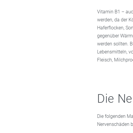
Vitamin B1 – au
werden, da der K
Haferflocken, So
gegenüber Wärme,
werden sollten. B
Lebensmitteln, vo
Fleisch, Milchpro
Die Ne
Die folgenden Ma
Nervenschäden be