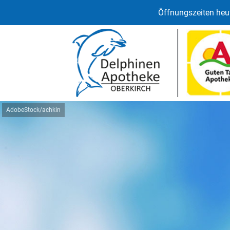
Öffnungszeiten heut
AdobeStock/achkin