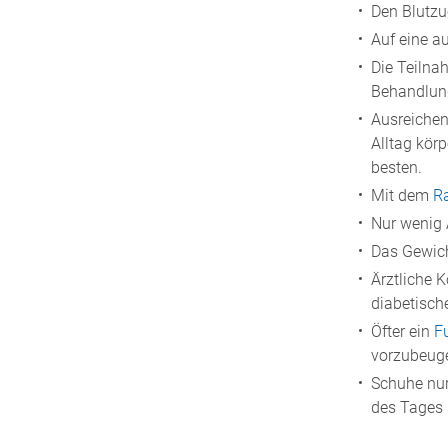
Den Blutzuc
Auf eine a
Die Teilna
Behandlung
Ausreiche
Alltag kör
besten.
Mit dem
R
Nur wenig 
Das Gewich
Ärztliche 
diabetisch
Öfter ein
F
vorzubeuge
Schuhe nur
des Tages 