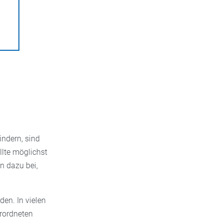
indern, sind
llte möglichst
n dazu bei,
en. In vielen
rordneten