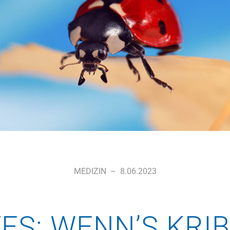
MEDIZIN
–
8.06.2023
ES: WENN’S KRIB