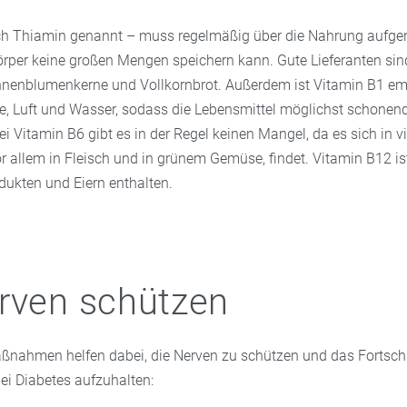
ch Thiamin genannt – muss regelmäßig über die Nahrung auf
örper keine großen Mengen speichern kann. Gute Lieferanten sin
nnenblumenkerne und Vollkornbrot. Außerdem ist Vitamin B1 em
 Luft und Wasser, sodass die Lebensmittel möglichst schonend
ei Vitamin B6 gibt es in der Regel keinen Mangel, da es sich in v
r allem in Fleisch und in grünem Gemüse, findet. Vitamin B12 ist
dukten und Eiern enthalten.
rven schützen
ßnahmen helfen dabei, die Nerven zu schützen und das Fortsch
i Diabetes aufzuhalten: