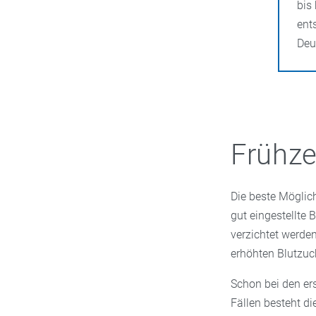
bis
ent
Deu
Frühze
Die beste Möglic
gut eingestellte 
verzichtet werde
erhöhten Blutzu
Schon bei den er
Fällen besteht d