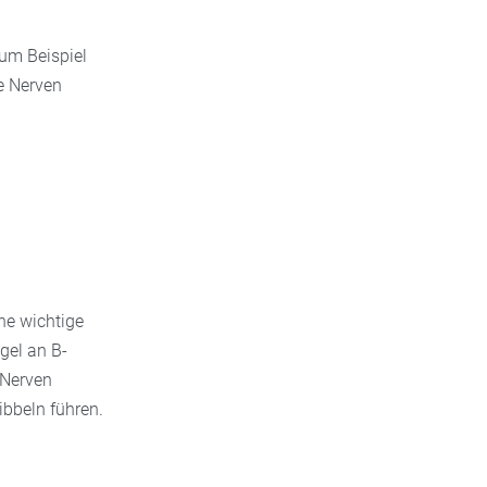
um Beispiel
ie Nerven
ne wichtige
gel an B-
 Nerven
ribbeln führen.