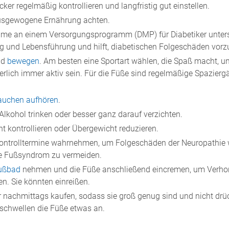
ker regelmäßig kontrollieren und langfristig gut einstellen.
usgewogene Ernährung achten.
hme an einem Versorgungsprogramm (DMP) für Diabetiker unterst
 und Lebensführung und hilft, diabetischen Folgeschäden vor
nd
bewegen
. Am besten eine Sportart wählen, die Spaß macht, u
perlich immer aktiv sein. Für die Füße sind regelmäßige Spazier
auchen aufhören
.
Alkohol trinken oder besser ganz darauf verzichten.
t kontrollieren oder Übergewicht reduzieren.
Kontrolltermine wahrnehmen, um Folgeschäden der Neuropathie 
e Fußsyndrom zu vermeiden.
ußbad
nehmen und die Füße anschließend eincremen, um Verh
n. Sie könnten einreißen.
 nachmittags kaufen, sodass sie groß genug sind und nicht drü
schwellen die Füße etwas an.