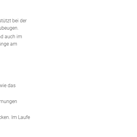
ützt bei der
zubeugen.
nd auch im
gänge am
wie das
ornungen
cken. Im Laufe