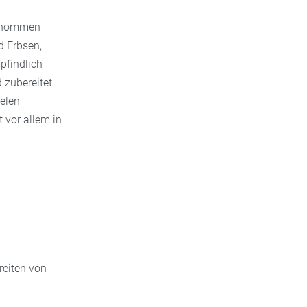
genommen
d Erbsen,
pfindlich
 zubereitet
ielen
 vor allem in
reiten von