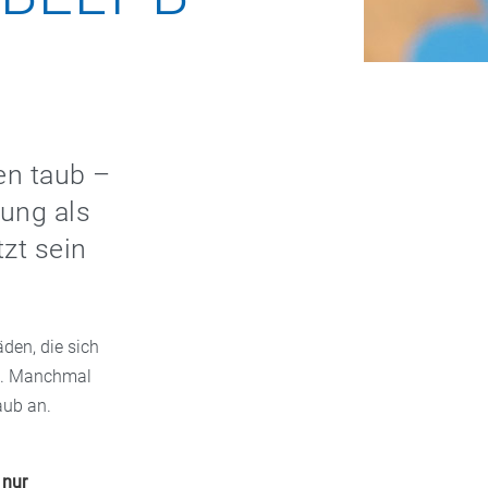
en taub –
gung als
zt sein
den, die sich
en. Manchmal
aub an.
 nur