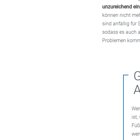
unzureichend eing
können nicht mehr
sind anfällig für
sodass es auch a
Problemen komm
G
Wen
ist
Füß
wen