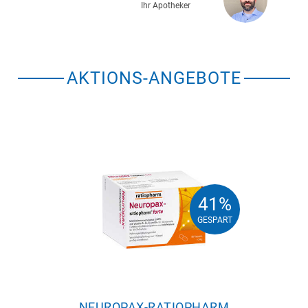
Ihr Apotheker
AKTIONS-ANGEBOTE
41%
41%
GESPART
GESPART
NEUROPAX-RATIOPHARM