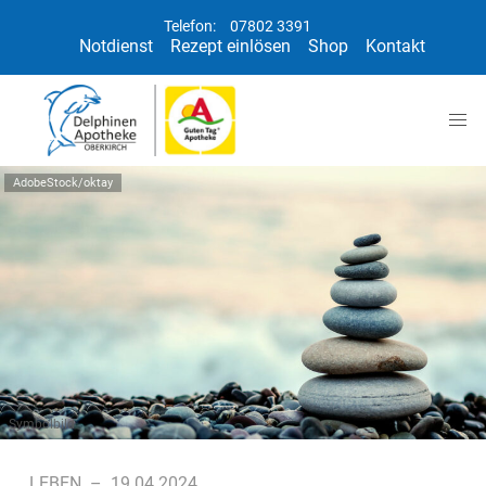
Telefon:
07802 3391
Notdienst
Rezept einlösen
Shop
Kontakt
AdobeStock/oktay
Symbolbild
LEBEN
–
19.04.2024