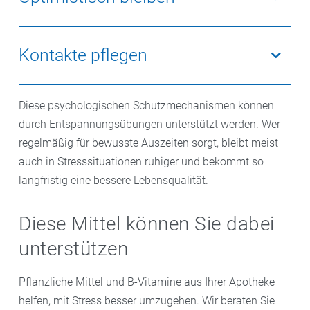
Situationen schneller ab. Menschen, die sich gegen
Veränderungen erst einmal wehren, fällt das schwerer.
Das funktioniert bei mir nicht? Das schaffe ich nie?
Mit dieser Haltung ist man zum Scheitern verurteilt.
Kontakte pflegen
Besser geht es mit einem gewissen Urvertrauen, dass
man gesetzte Ziele erreichen kann.
Menschen sind soziale Wesen. Die Zuwendung von
Diese psychologischen Schutzmechanismen können
Familie, Freunden oder Gleichgesinnten hilft, schwere
durch Entspannungsübungen unterstützt werden. Wer
Zeiten zu meistern. Manchen tut es gut, sich im
regelmäßig für bewusste Auszeiten sorgt, bleibt meist
Verein zu engagieren, oder einfach zu telefonieren,
auch in Stresssituationen ruhiger und bekommt so
andere finden Unterstützung in einer
langfristig eine bessere Lebensqualität.
Selbsthilfegruppe. Auf jeden Fall sollte man bereit
sein, Hilfe anzunehmen, wenn man sie braucht.
Diese Mittel können Sie dabei
unterstützen
Pflanzliche Mittel und B-Vitamine aus Ihrer Apotheke
helfen, mit Stress besser umzugehen. Wir beraten Sie