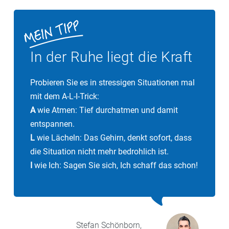
Stoffwechselprozessen beteiligt ist. Besonders bei
länger andauerndem Stress, Erschöpfung oder nach
Krankheiten werden die B-Vitamine vermehrt
gebraucht. Sie wirken leistungssteigernd, fördern die
In der Ruhe liegt die Kraft
Konzentration und stärken die Nerven.
Probieren Sie es in stressigen Situationen mal
mit dem A-L-I-Trick:
A
wie Atmen: Tief durchatmen und damit
entspannen.
L
wie Lächeln: Das Gehirn, denkt sofort, dass
die Situation nicht mehr bedrohlich ist.
I
wie Ich: Sagen Sie sich, Ich schaff das schon!
Stefan
Schönborn,