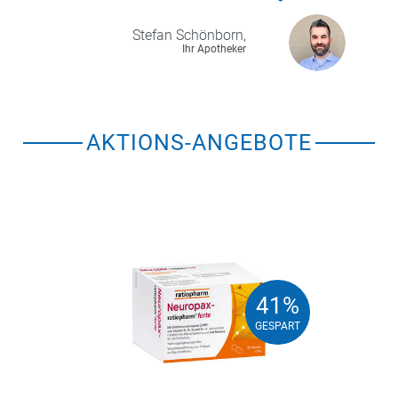
Stefan
Schönborn,
Ihr Apotheker
AKTIONS-ANGEBOTE
41%
41%
GESPART
GESPART