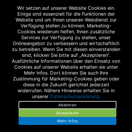
Wir setzen auf unserer Website Cookies ein.
Einige sind essenziell für die Funktionen der
Website und um Ihnen unseren Webdienst zur
Verfügung stellen zu können. Marketing-
Cookies wiederum helfen, Ihnen zusätzliche
Abgabe in haushaltsüblichen Mengen, solange der Vorrat reicht. Für Druck-
und Satzfehler keine Haftung.
Services zur Verfügung zu stellen, unser
1
Onlineangebot zu verbessern und wirtschaftlich
Zu Risiken und Nebenwirkungen lesen Sie die Packungsbeilage und fragen
Sie Ihren Arzt oder Apotheker.
zu betreiben. Wenn Sie mit diesen einverstanden
2
sind, klicken Sie bitte auf „Akzeptieren“.
Angabe nach der deutschen Arzneimitteltaxe Apothekenerstattungspreis
(AEP). Der AEP ist keine unverbindliche Preisempfehlung der Hersteller. Der
Ausführliche Informationen über den Einsatz von
AEP ist ein von den Apotheken in Ansatz gebrachter Preis für rezeptfreie
Cookies auf unserer Website erhalten sie unter
Arzneimittel. Er entspricht in der Höhe dem für Apotheken verbindlichen
Mehr Infos. Dort können Sie auch Ihre
Abgabepreis, zu dem eine Apotheke in bestimmten Fällen (z.B. bei Kindern
Zustimmung für Marketing-Cookies geben oder
unter 12 Jahren) das Produkt mit der gesetzlichen Krankenversicherung
abrechnet. Der AEP ist der allgemeine Erstattungspreis im Falle einer
diese in die Zukunft gerichtet jederzeit
Kostenübernahme durch die gesetzlichen Krankenkassen, vor Abzug eines
widerrufen. Nähere Hinweise erhalten Sie in
Zwangsrabattes (zur Zeit 5%) nach §130 Abs. 1 SGB V.
unserer
Datenschutzerklärung
.
3
Unverbindliche Preisempfehlung des Herstellers (UVP).
Ablehnen
powered by apovena.de
Akzeptieren
Mehr Infos