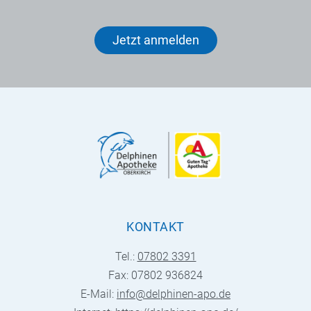
Jetzt anmelden
KONTAKT
Tel.:
07802 3391
Fax: 07802 936824
E-Mail:
info@delphinen-apo.de