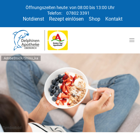
Öffnungszeiten heute: von 08:00 bis 13:00 Uhr
Telefon:
07802 3391
Notdienst
Rezept einlösen
Shop
Kontakt
AdobeStock/Shisu_ka
Symbolbild