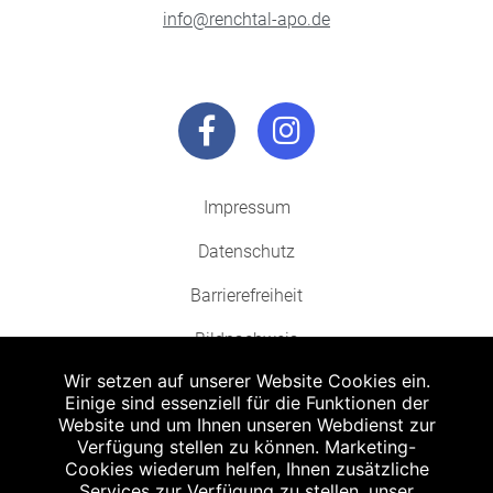
info@renchtal-apo.de
Impressum
Datenschutz
Barrierefreiheit
Bildnachweis
Wir setzen auf unserer Website Cookies ein.
Einige sind essenziell für die Funktionen der
Website und um Ihnen unseren Webdienst zur
Verfügung stellen zu können. Marketing-
Cookies wiederum helfen, Ihnen zusätzliche
Abgabe in haushaltsüblichen Mengen, solange der Vorrat reicht. Für Druck-
und Satzfehler keine Haftung.
Services zur Verfügung zu stellen, unser