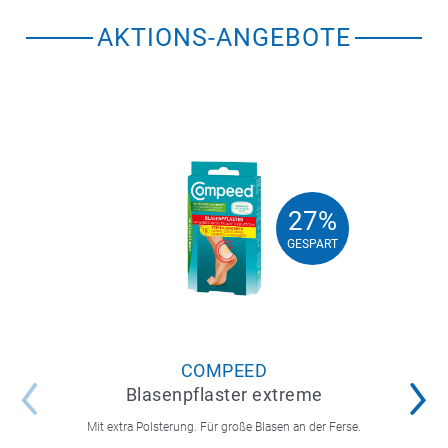
AKTIONS-ANGEBOTE
27%
27%
GESPART
GESPART
COMPEED
Blasenpflaster extreme
Mit extra Polsterung. Für große Blasen an der Ferse.