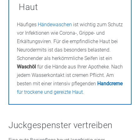
Flüssige Cremes oder Lotionen lassen sich besser
Haut
verteilen und ziehen schneller ein. Die Pflege sollte
keine Konservierungsmittel und Duftstoffe enthalten.
Häufiges
Händewaschen
ist wichtig zum Schutz
Ceramide stärken die Hautbarriere, was mehr Schutz
vor Infektionen wie Corona-, Grippe- und
und Feuchtigkeit in der Haut bedeutet.
Erkältungsviren. Für die empfindliche Haut bei
Feuchthaltefaktoren wie Harnstoff ergänzen dies.
Neurodermits ist das besonders belastend.
Schonender als herkömmliche Seifen ist ein
Waschöl
für die Hände aus Ihrer Apotheke. Nach
jedem Wasserkontakt ist cremen Pflicht. Am
besten mit einer intensiv pflegenden
Handcreme
für trockene und gereizte Haut
.
Juckgespenster vertreiben