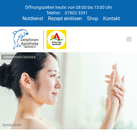
Öffnungszeiten heute: von 08:00 bis 13:00 Uhr
Telefon:
07802 3391
Notdienst
Rezept einlösen
Shop
Kontakt
AdobeStock/buritora
Symbolbild