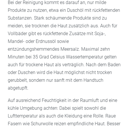
Bei der Reinigung kommt es darauf an, nur milde
es kühlende Gelcremes, die ein niedrig dosiertes
zum Beispiel Nachtkerzenöl oder Traubenkernöl oder
Produkte zu nutzen, etwa ein Duschöl mit rückfettenden
Kortison enthalten, das gleichzeitig Entzündungen
das Licochalcone A aus den Wurzeln der
Substanzen. Stark schäumende Produkte sind zu
hemmt.
chinesischen Süßholzpflanze, pflegen die gereizte
meiden, sie trocknen die Haut zusätzlich aus. Auch für
Haut.
Vollbäder gibt es rückfettende Zusätze mit Soja-,
Ein altes
Hausmittel
gegen Juckreiz ist Schwarztee: 2
Mandel- oder Erdnussöl sowie
Teebeutel in 200 Milliliter heißem Wasser ziehen und
entzündungshemmendes Meersalz. Maximal zehn
dann abkühlen lassen. Ein Tuch damit tränken und 10
Minuten bei 35 Grad Celsius Wassertemperatur gelten
bis 15 Minuten auflegen. Die enthaltenen Gerbstoffe
auch für trockene Haut als verträglich. Nach dem Baden
wirken zudem entzündungshemmend.
oder Duschen wird die Haut möglichst nicht trocken
gerubbelt, sondern nur sanft mit dem Handtuch
abgetupft.
Auf ausreichend Feuchtigkeit in der Raumluft und eine
kühle Umgebung achten: Dabei spielt sowohl die
Lufttemperatur als auch die Kleidung eine Rolle. Raue
Fasern wie Schurwolle reizen empfindliche Haut. Besser