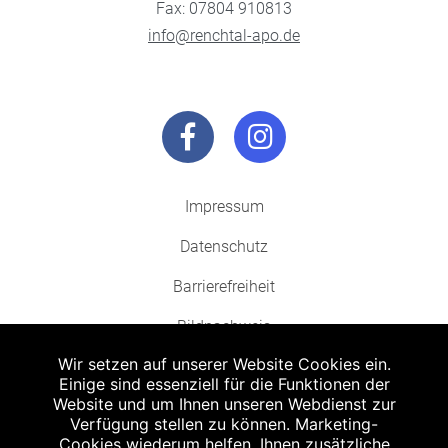
Fax: 07804 910813
info@renchtal-apo.de
Impressum
Datenschutz
Barrierefreiheit
Bildnachweis
Wir setzen auf unserer Website Cookies ein.
Einige sind essenziell für die Funktionen der
Website und um Ihnen unseren Webdienst zur
Verfügung stellen zu können. Marketing-
Cookies wiederum helfen, Ihnen zusätzliche
Abgabe in haushaltsüblichen Mengen, solange der Vorrat reicht. Für Druck-