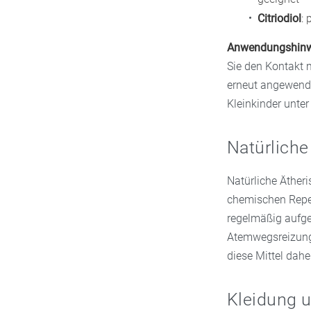
Citriodiol
: 
Anwendungshinw
Sie den Kontakt 
erneut angewende
Kleinkinder unter
Natürliche
Natürliche Ätheri
chemischen Repel
regelmäßig aufget
Atemwegsreizunge
diese Mittel dahe
Kleidung 