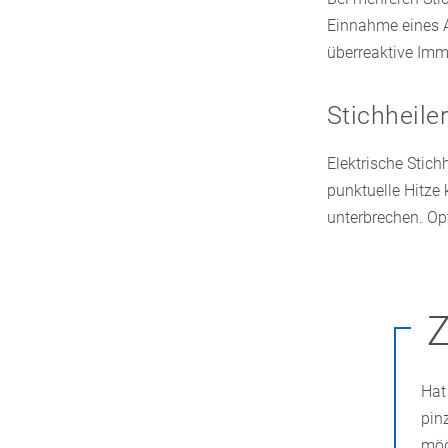
Einnahme eines A
überreaktive Im
Stichheiler
Elektrische Stich
punktuelle Hitze
unterbrechen. Op
Z
Hat
pin
mög