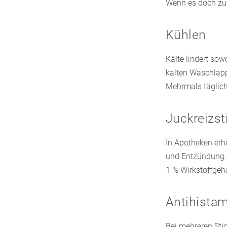
Wenn es doch zu
Kühlen
Kälte lindert sow
kalten Waschlappe
Mehrmals täglich
Juckreizst
In Apotheken erhä
und Entzündung. 
1 % Wirkstoffgeha
Antihista
Bei mehreren Stic