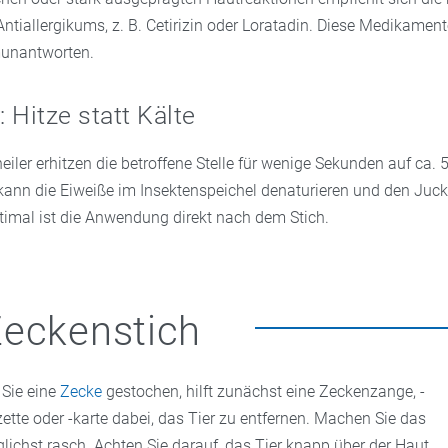
ntiallergikums, z. B. Cetirizin oder Loratadin. Diese Medikame
munantworten.
: Hitze statt Kälte
heiler erhitzen die betroffene Stelle für wenige Sekunden auf ca. 5
 kann die Eiweiße im Insektenspeichel denaturieren und den Juck
timal ist die Anwendung direkt nach dem Stich.
eckenstich
 Sie eine
Zecke
gestochen, hilft zunächst eine Zeckenzange, -
zette oder -karte dabei, das Tier zu entfernen. Machen Sie das
lichst rasch. Achten Sie darauf, das Tier knapp über der Haut