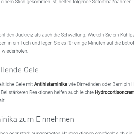
 einem Stich gekommen ist, helfen folgende Sofortmaßnahmen:
ohl den Juckreiz als auch die Schwellung. Wickeln Sie ein Kühlp
n in ein Tuch und legen Sie es für einige Minuten auf die betrof
 wiederholen.
illende Gele
ltliche Gele mit
Antihistaminika
wie Dimetinden oder Bamipin li
Bei stärkeren Reaktionen helfen auch leichte
Hydrocortisoncre
lt.
minika zum Einnehmen
hen oder stark ausgeprägten Hautreaktionen empfiehlt sich die k