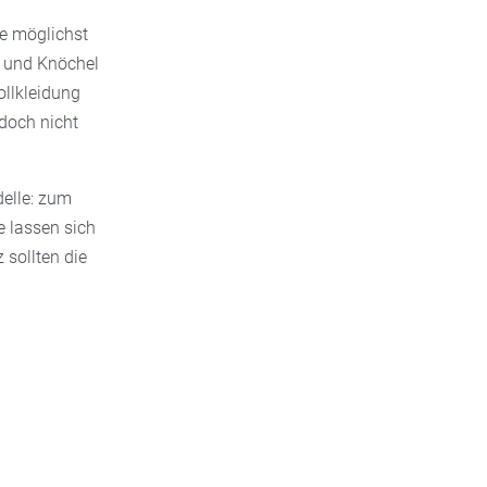
te möglichst
e und Knöchel
llkleidung
doch nicht
delle: zum
e lassen sich
 sollten die