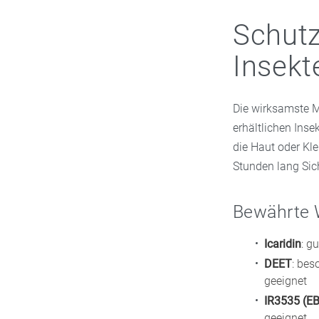
Schutz
Insekt
Die wirksamste 
erhältlichen Inse
die Haut oder Kl
Stunden lang Sich
Bewährte 
Icaridin
: g
DEET
: bes
geeignet
IR3535 (E
geeignet