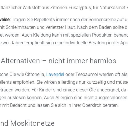
pflanzlicher Wirkstoff aus Zitronen-Eukalyptus, für Naturkosmet
eise:
Tragen Sie Repellents immer nach der Sonnencreme auf 
mit Schleimhäuten und verletzter Haut. Nach dem Baden sollte d
t werden. Auch Kleidung kann mit speziellen Produkten behand
 zwei Jahren empfiehlt sich eine individuelle Beratung in der Ap
 Alternativen – nicht immer harmlos
sche Öle wie Citronella,
Lavendel
oder Teebaumöl werden oft als 
lents empfohlen. Sie wirken allerdings nur kurzzeitig und müss
ragen werden. Für Kinder sind einige dieser Öle ungeeignet, da 
n auslösen können. Auch Allergien sind nicht ausgeschlossen.
r mit Bedacht und lassen Sie sich in Ihrer Oberkirch beraten.
und Moskitonetze