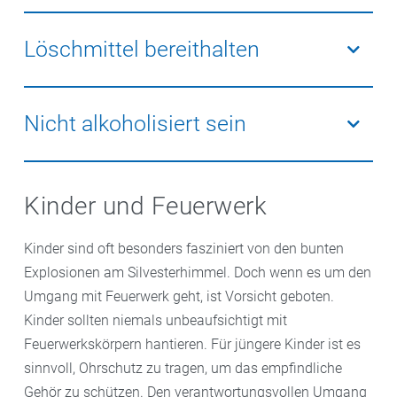
Nicht gestartete Raketen sollten Sie keinesfalls noch
einmal entzünden. Beobachten Sie diese im
Löschmittel bereithalten
Sicherheitsabstand mindestens 15 Minuten lang. Ist
dann immer noch keine Regung zu sehen, kippen Sie
Halten Sie stets ein geeignetes Löschmittel wie einen
mit etwas Abstand ausreichend Wasser darüber und
Eimer Wasser oder Sand oder einen Feuerlöscher in
Nicht alkoholisiert sein
entsorgen Sie sie sofort. Auf keinen Fall in die Hand
der Nähe bereit, um Brände schnell und effektiv
nehmen und nach dem Grund für die Fehlzündung
löschen zu können
Der Konsum von Alkohol und Feuerwerk verträgt sich
suchen.
nicht. Bleiben Sie nüchtern, um Unfälle zu vermeiden.
Kinder und Feuerwerk
Kinder sind oft besonders fasziniert von den bunten
Explosionen am Silvesterhimmel. Doch wenn es um den
Umgang mit Feuerwerk geht, ist Vorsicht geboten.
Kinder sollten niemals unbeaufsichtigt mit
Feuerwerkskörpern hantieren. Für jüngere Kinder ist es
sinnvoll, Ohrschutz zu tragen, um das empfindliche
Gehör zu schützen. Den verantwortungsvollen Umgang