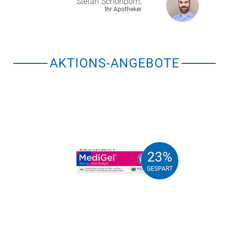
Stefan
Schönborn,
Ihr Apotheker
AKTIONS-ANGEBOTE
23%
23%
GESPART
GESPART