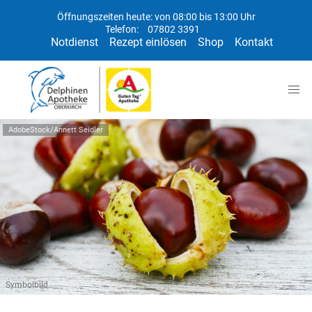
Öffnungszeiten heute: von 08:00 bis 13:00 Uhr
Telefon:
07802 3391
Notdienst
Rezept einlösen
Shop
Kontakt
AdobeStock/Annett Seidler
Symbolbild