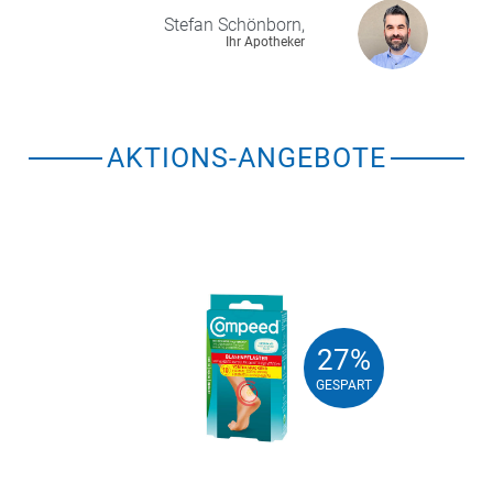
Stefan
Schönborn,
Ihr Apotheker
AKTIONS-ANGEBOTE
27%
27%
GESPART
GESPART