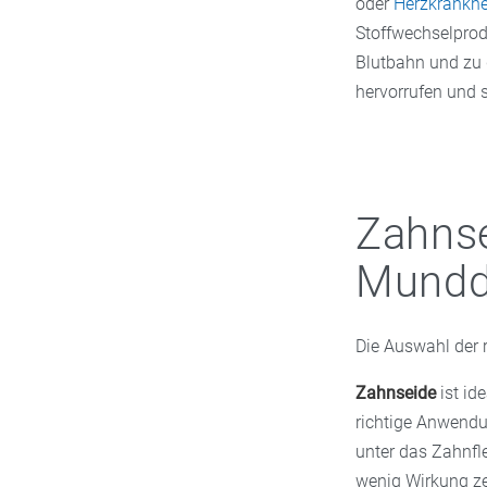
oder
Herzkrankhe
Stoffwechselprod
Blutbahn und zu 
hervorrufen und 
Zahnse
Mundd
Die Auswahl der 
Zahnseide
ist id
richtige Anwendun
unter das Zahnfl
wenig Wirkung ze