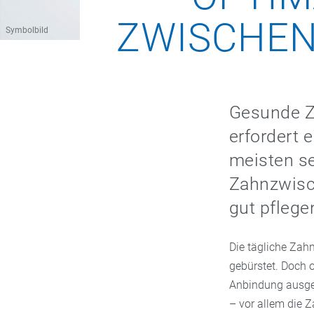
ZWISCHEN
Symbolbild
Gesunde Z
erfordert 
meisten se
Zahnzwisc
gut pflege
Die tägliche Zah
gebürstet. Doch 
Anbindung ausges
– vor allem die 