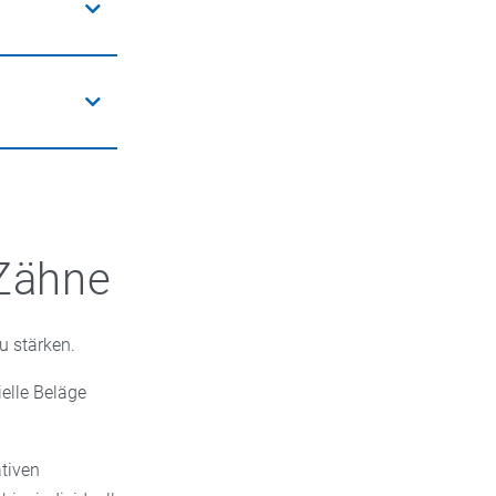
ekunden. Dann
änglichen
 Zahnspangen
pf (unter 2
bgerundete
es für Babys,
dem für mehr
 Zähne
u stärken.
ielle Beläge
ativen