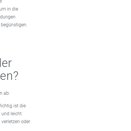
e
um in die
ündungen
 begünstigen.
der
ten?
n ab:
chtig ist die
 und leicht
 verletzen oder