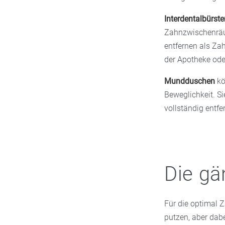
Interdentalbürste
Zahnzwischenräum
entfernen als Zah
der Apotheke ode
Mundduschen
kö
Beweglichkeit. S
vollständig entfe
Die gä
Für die optimal Z
putzen, aber dabe