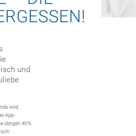
ERGESSEN!
s
ie
eisch und
uliebe
ends wird
er App-
ie übrigen 40 %
 sich