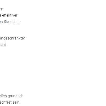
en
effektiver
n Sie sich in
eingeschränkter
icht
rlich gründlich
schfest sein.