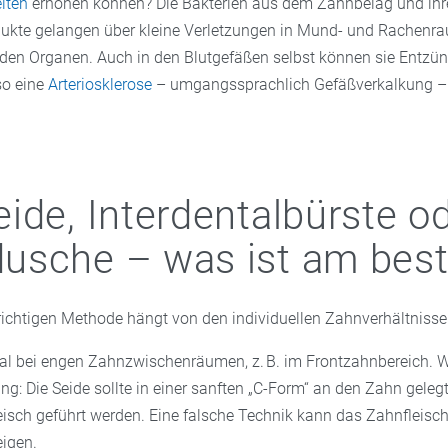
iten
erhöhen können? Die Bakterien aus dem Zahnbelag und ihr
ukte gelangen über kleine Verletzungen in Mund- und Rachenra
den Organen. Auch in den Blutgefäßen selbst können sie Entz
so eine
Arteriosklerose
– umgangssprachlich Gefäßverkalkung –
ide, Interdentalbürste o
usche – was ist am bes
richtigen Methode hängt von den individuellen Zahnverhältnisse
eal bei engen Zahnzwischenräumen, z. B. im Frontzahnbereich. Wi
g: Die Seide sollte in einer sanften „C-Form“ an den Zahn gelegt
eisch geführt werden. Eine falsche Technik kann das Zahnfleisch
igen.