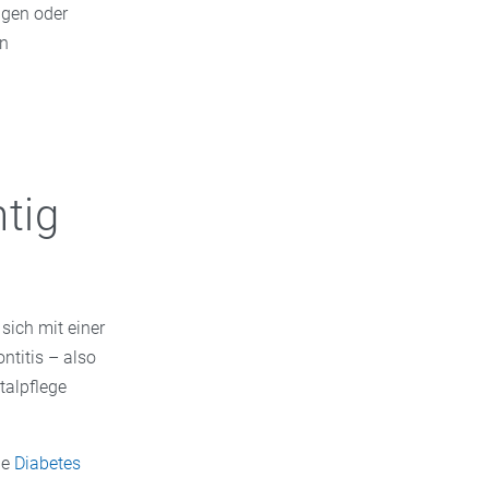
ngen oder
in
tig
sich mit einer
ntitis – also
talpflege
ie
Diabetes