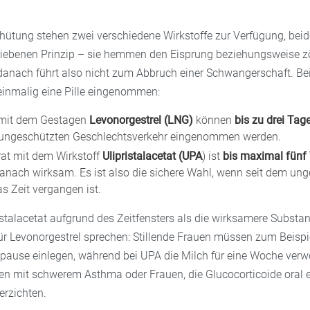
erhütung stehen zwei verschiedene Wirkstoffe zur Verfügung, bei
iebenen Prinzip – sie hemmen den Eisprung beziehungsweise z
 danach führt also nicht zum Abbruch einer Schwangerschaft. Bei
einmalig eine Pille eingenommen:
 mit dem Gestagen
Levonorgestrel (LNG)
können
bis zu drei Tag
ungeschützten Geschlechtsverkehr eingenommen werden.
at mit dem Wirkstoff
Ulipristalacetat (UPA
) ist
bis maximal fünf
anach wirksam. Es ist also die sichere Wahl, wenn seit dem un
s Zeit vergangen ist.
talacetat aufgrund des Zeitfensters als die wirksamere Substanz 
für Levonorgestrel sprechen: Stillende Frauen müssen zum Beispie
llpause einlegen, während bei UPA die Milch für eine Woche ver
n mit schwerem Asthma oder Frauen, die Glucocorticoide oral 
erzichten.