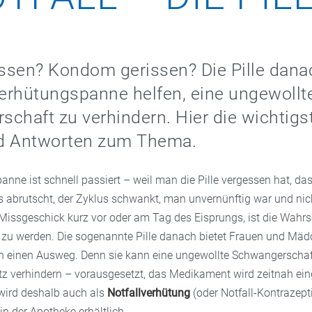
essen? Kondom gerissen? Die Pille dan
Verhütungspanne helfen, eine ungewollt
chaft zu verhindern. Hier die wichtigs
d Antworten zum Thema.
anne ist schnell passiert – weil man die Pille vergessen hat, 
s abrutscht, der Zyklus schwankt, man unvernünftig war und nic
Missgeschick kurz vor oder am Tag des Eisprungs, ist die Wahrs
zu werden. Die sogenannte Pille danach bietet Frauen und Mä
h einen Ausweg. Denn sie kann eine ungewollte Schwangerschaf
z verhindern – vorausgesetzt, das Medikament wird zeitnah e
 wird deshalb auch als
Notfallverhütung
(oder Notfall-Kontrazept
 in der Apotheke erhältlich.