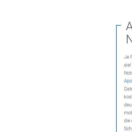
A
N
Je 
sie
Not
Apo
Dat
kos
deu
mob
die
Sch