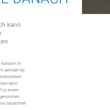
ach kann
e
ten
das Kondom im
ht verhütet hat
cheinlichkeit
dchen dann
t zu einem
ingenommen.
ion) bezeichnet