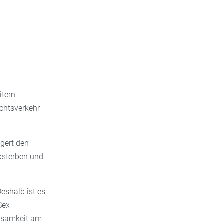
itern
chtsverkehr
ögert den
absterben und
Deshalb ist es
Sex
rksamkeit am