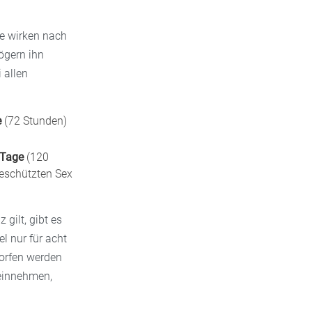
de wirken nach
ögern ihn
 allen
e
(72 Stunden)
 Tage
(120
geschützten Sex
gilt, gibt es
l nur für acht
worfen werden
einnehmen,