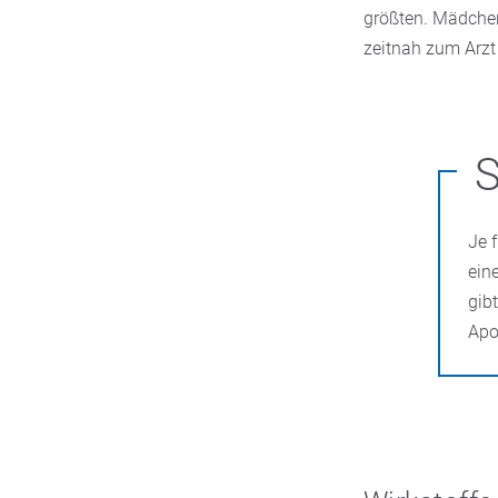
größten. Mädchen
zeitnah zum Arzt
S
Je 
ein
gib
Apo