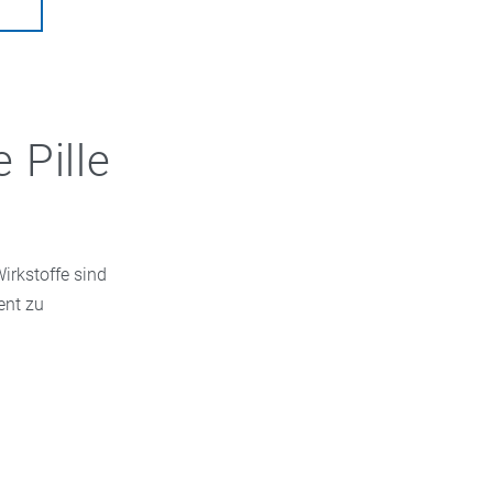
 Pille
irkstoffe sind
ent zu