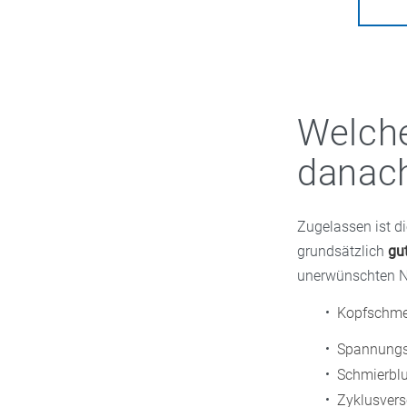
Welche
danac
Zugelassen ist di
grundsätzlich
gut
unerwünschten N
Kopfschme
Spannungsg
Schmierbl
Zyklusvers