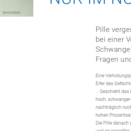
Symbolbild
Pille verg
bei einer 
Schwangers
Fragen un
Eine Verhütungsp
Eifer des Gefecht
… Geschieht das 
hoch, schwanger 
nachträglich noc
hohen Prozentsat
Die Pille danach
und ist rezeptfrei