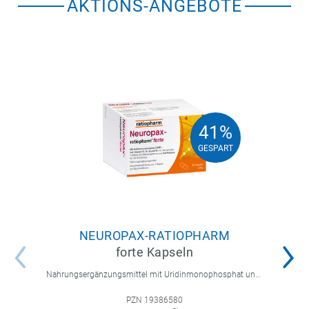
AKTIONS-ANGEBOTE
41%
41%
GESPART
GESPART
NEUROPAX-RATIOPHARM
forte Kapseln
Nahrungsergänzungsmittel mit Uridinmonophosphat und B-Vitaminen zur Unterstützung der Nervenregeneration.
PZN 19386580