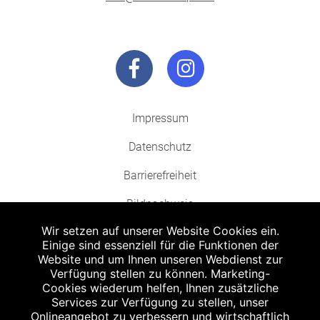
Impressum
Datenschutz
Barrierefreiheit
Bildnachweis
Wir setzen auf unserer Website Cookies ein.
Einige sind essenziell für die Funktionen der
Website und um Ihnen unseren Webdienst zur
Verfügung stellen zu können. Marketing-
Cookies wiederum helfen, Ihnen zusätzliche
Abgabe in haushaltsüblichen Mengen, solange der Vorrat reicht. Für Druck-
und Satzfehler keine Haftung.
Services zur Verfügung zu stellen, unser
1
Onlineangebot zu verbessern und wirtschaftlich
Zu Risiken und Nebenwirkungen lesen Sie die Packungsbeilage und fragen