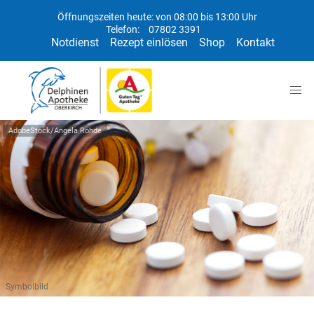
Öffnungszeiten heute: von 08:00 bis 13:00 Uhr
Telefon:
07802 3391
Notdienst
Rezept einlösen
Shop
Kontakt
AdobeStock/Angela Rohde
Symbolbild