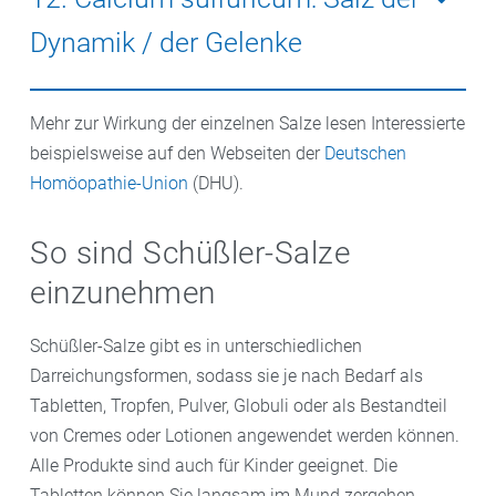
Dynamik / der Gelenke
Kommt in Blut, Leber und Galle vor und ist wichtig für
Mehr zur Wirkung der einzelnen Salze lesen Interessierte
die Festigkeit und Widerstandskraft in Gelenken und
beispielsweise auf den Webseiten der
Deutschen
hilft zusätzlich bei eitrigen Entzündungen.
Homöopathie-Union
(DHU).
So sind Schüßler-Salze
einzunehmen
Schüßler-Salze gibt es in unterschiedlichen
Darreichungsformen, sodass sie je nach Bedarf als
Tabletten, Tropfen, Pulver, Globuli oder als Bestandteil
von Cremes oder Lotionen angewendet werden können.
Alle Produkte sind auch für Kinder geeignet. Die
Tabletten können Sie langsam im Mund zergehen