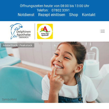
Öffnungszeiten heute: von 08:00 bis 13:00 Uhr
Telefon:
07802 3391
Notdienst
Rezept einlösen
Shop
Kontakt
AdobeStock/ Peakstock
Symbolbild