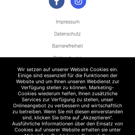
Impressum
Datenschutz
Barrierefreiheit
Bildnachweis
Wir setzen auf unserer Website Cookies ein.
Einige sind essenziell für die Funktionen der
Website und um Ihnen unseren Webdienst zur
Verfügung stellen zu können. Marketing-
Cookies wiederum helfen, Ihnen zusätzliche
Abgabe in haushaltsüblichen Mengen, solange der Vorrat reicht. Für Druck-
und Satzfehler keine Haftung.
Services zur Verfügung zu stellen, unser
1
Onlineangebot zu verbessern und wirtschaftlich
Zu Risiken und Nebenwirkungen lesen Sie die Packungsbeilage und fragen
Sie Ihren Arzt oder Apotheker.
zu betreiben. Wenn Sie mit diesen einverstanden
2
sind, klicken Sie bitte auf „Akzeptieren“.
Angabe nach der deutschen Arzneimitteltaxe Apothekenerstattungspreis
(AEP). Der AEP ist keine unverbindliche Preisempfehlung der Hersteller. Der
Ausführliche Informationen über den Einsatz von
AEP ist ein von den Apotheken in Ansatz gebrachter Preis für rezeptfreie
Cookies auf unserer Website erhalten sie unter
Arzneimittel. Er entspricht in der Höhe dem für Apotheken verbindlichen