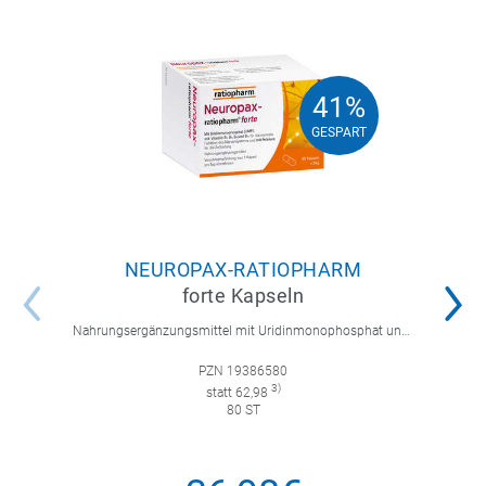
41%
41%
GESPART
GESPART
NEUROPAX-RATIOPHARM
forte Kapseln
Nahrungsergänzungsmittel mit Uridinmonophosphat und B-Vitaminen zur Unterstützung der Nervenregeneration.
PZN 19386580
3)
statt 62,98
80 ST