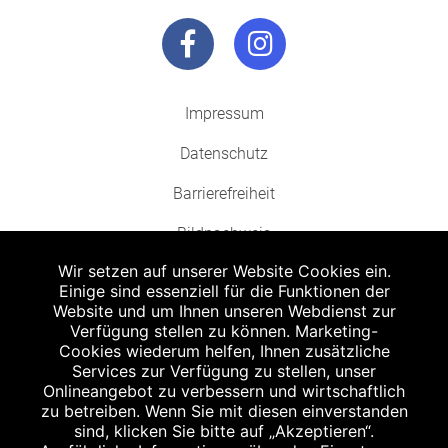
Impressum
Datenschutz
Barrierefreiheit
Bildnachweis
Wir setzen auf unserer Website Cookies ein.
Einige sind essenziell für die Funktionen der
Website und um Ihnen unseren Webdienst zur
Verfügung stellen zu können. Marketing-
Cookies wiederum helfen, Ihnen zusätzliche
Abgabe in haushaltsüblichen Mengen, solange der Vorrat reicht. Für Druck-
und Satzfehler keine Haftung.
Services zur Verfügung zu stellen, unser
1
Onlineangebot zu verbessern und wirtschaftlich
Zu Risiken und Nebenwirkungen lesen Sie die Packungsbeilage und fragen
Sie Ihren Arzt oder Apotheker.
zu betreiben. Wenn Sie mit diesen einverstanden
2
sind, klicken Sie bitte auf „Akzeptieren“.
Angabe nach der deutschen Arzneimitteltaxe Apothekenerstattungspreis
(AEP). Der AEP ist keine unverbindliche Preisempfehlung der Hersteller. Der