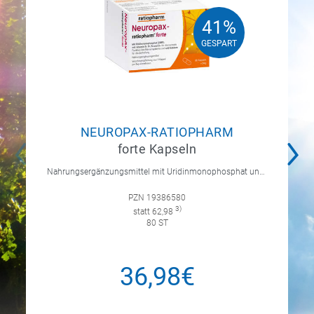
41%
41%
GESPART
GESPART
NEUROPAX-RATIOPHARM
forte Kapseln
Nahrungsergänzungsmittel mit Uridinmonophosphat und B-Vitaminen zur Unterstützung der Nervenregeneration.
PZN 19386580
3)
statt 62,98
80 ST
36,98€